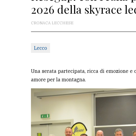
2026 della skyrace l
redazione
Scrivici
CRONACA LECCHESE
Per
la
Lecco
tua
pubblicità
Una serata partecipata, ricca di emozione e c
CERCA
amore per la montagna.
Cerca
per
comune
Ricerca
avanzata