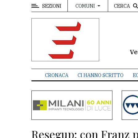
SEZIONI
CERCA
COMUNI
MENU
Editoriale
e
commenti
Ve
Contenuti
del
CRONACA
CI HANNO SCRITTO
E
sito
Appuntamenti
Meteo
CONTATTI
Resegup: con Franz p
La