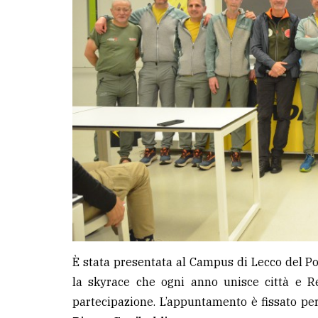
LE
ALTRE
TESTATE
PRIVACY
Privacy
policy
Cookie
È stata presentata al Campus di Lecco del Po
policy
la skyrace che ogni anno unisce città e R
partecipazione. L’appuntamento è fissato pe