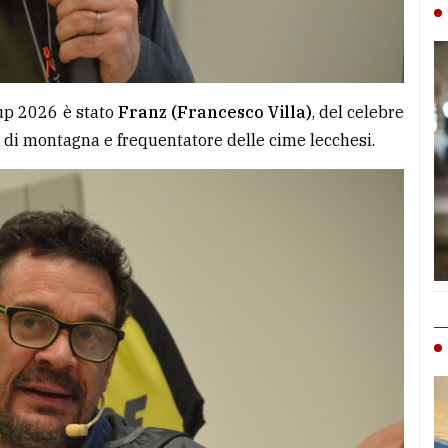
up 2026 è stato
Franz (Francesco Villa)
, del celebre
di montagna e frequentatore delle cime lecchesi.