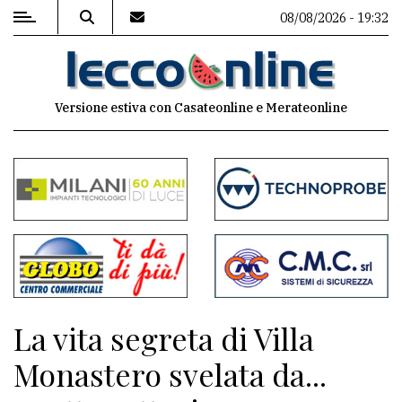
08/08/2026 - 19:32
MENU
Versione estiva con Casateonline e Merateonline
Editoriale
e
commenti
Contenuti
del
sito
Appuntamenti
La vita segreta di Villa
Meteo
Monastero svelata da...