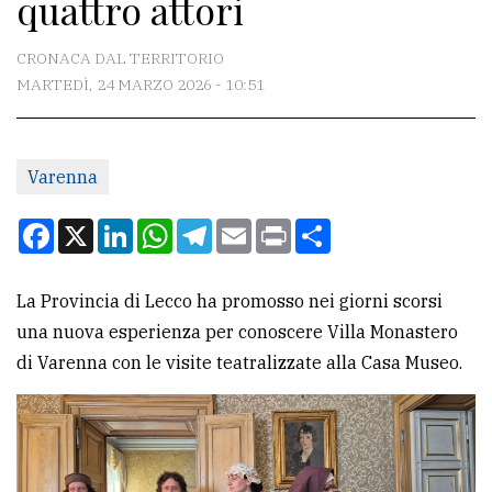
quattro attori
CONTATTI
La
CRONACA DAL TERRITORIO
redazione
MARTEDÌ, 24 MARZO 2026 - 10:51
Scrivici
Per
Varenna
la
Facebook
X
LinkedIn
WhatsApp
Telegram
Email
Print
Condividi
tua
pubblicità
La Provincia di Lecco ha promosso nei giorni scorsi
una nuova esperienza per conoscere Villa Monastero
CERCA
di Varenna con le visite teatralizzate alla Casa Museo.
Cerca
per
comune
Ricerca