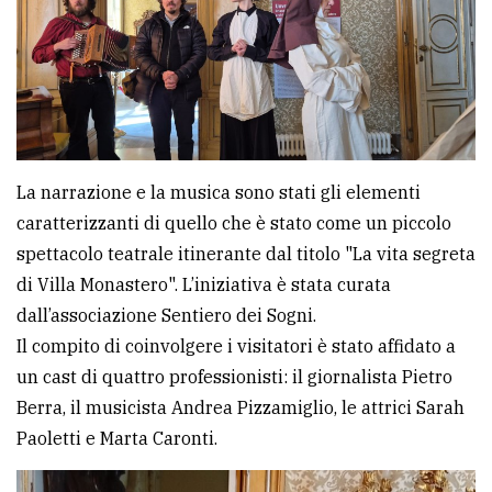
avanzata
LE
ALTRE
TESTATE
La narrazione e la musica sono stati gli elementi
caratterizzanti di quello che è stato come un piccolo
spettacolo teatrale itinerante dal titolo "La vita segreta
di Villa Monastero". L’iniziativa è stata curata
dall’associazione Sentiero dei Sogni.
PRIVACY
Il compito di coinvolgere i visitatori è stato affidato a
Privacy
un cast di quattro professionisti: il giornalista Pietro
policy
Berra, il musicista Andrea Pizzamiglio, le attrici Sarah
Paoletti e Marta Caronti.
Cookie
policy