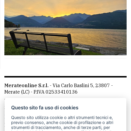
Merateonline S.r.l.
-
Via Carlo Baslini 5, 23807 -
Merate (LC)
- P.IVA 02533410136
Telefono:
039 9902881
- Whatsapp: 351 3481257 - E-
mail: redazione@leccoonline.com
Questo sito fa uso di cookies
La redazione
MerateOnline
CasateOnline
RSS
Questo sito utilizza cookie o altri strumenti tecnici e,
previo consenso, anche cookie di profilazione o altri
Made by
VIP
strumenti di tracciamento, anche di terze parti, per