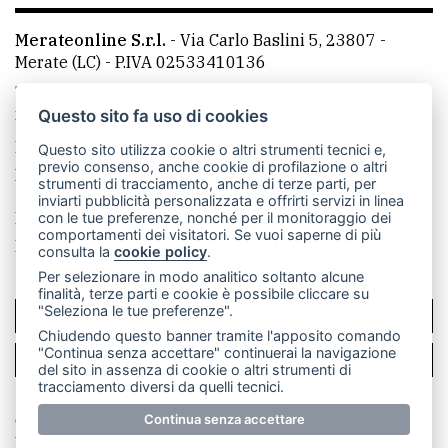
Merateonline S.r.l.
-
Via Carlo Baslini 5, 23807 -
Merate (LC)
- P.IVA 02533410136
Telefono:
039 9902881
- Whatsapp: 351 3481257 - E-
mail: redazione@leccoonline.com
Questo sito fa uso di cookies
La redazione
MerateOnline
CasateOnline
RSS
Questo sito utilizza cookie o altri strumenti tecnici e,
previo consenso, anche cookie di profilazione o altri
Made by
VIP
strumenti di tracciamento, anche di terze parti, per
inviarti pubblicità personalizzata e offrirti servizi in linea
Privacy policy
Cookie policy
con le tue preferenze, nonché per il monitoraggio dei
comportamenti dei visitatori. Se vuoi saperne di più
Rivedi le tue scelte sui cookie
consulta la
cookie policy
.
Per selezionare in modo analitico soltanto alcune
finalità, terze parti e cookie è possibile cliccare su
"Seleziona le tue preferenze".
SCRIVICI
Chiudendo questo banner tramite l'apposito comando
"Continua senza accettare" continuerai la navigazione
PER LA TUA PUBBLICITÀ
del sito in assenza di cookie o altri strumenti di
tracciamento diversi da quelli tecnici.
© Copyright Merateonline S.r.l. - Tutti i diritti riservati.
Continua senza accettare
E' proibita la riproduzione e pubblicazione anche