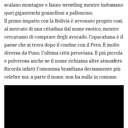
scalano montagne e fanno wrestling mentre indossano
avanzata
quei giganteschi gonnelloni a palloncino.
Il primo impatto con la Bolivia è avvenuto proprio così,
LE
al mercato di una cittadina dal nome esotico, mentre
ALTRE
cercavamo di comprare degli avocado. Copacabana è il
TESTATE
paese che si trova dopo il confine con il Perù. È molto
diversa da Puno, l'ultima città peruviana. È più piccola
e polverosa anche se il nome richiama altre atmosfere.
Ricorda infatti l'omonima brasiliana decisamente più
celebre ma, a parte il nome, non ha nulla in comune.
PRIVACY
Privacy
policy
Cookie
policy