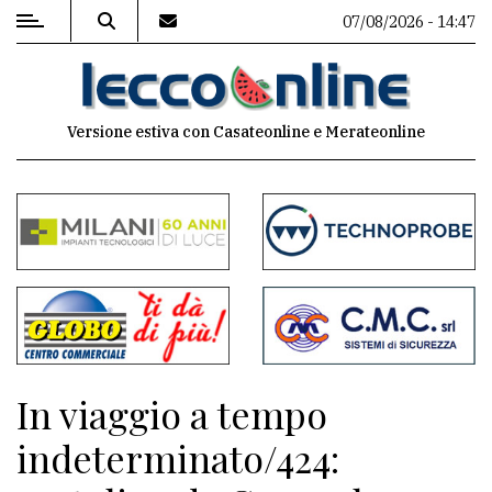
07/08/2026 - 14:47
MENU
Versione estiva con Casateonline e Merateonline
Editoriale
e
commenti
Contenuti
del
sito
Appuntamenti
In viaggio a tempo
Meteo
indeterminato/424: