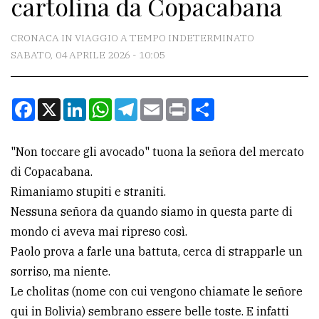
cartolina da Copacabana
CONTATTI
La
CRONACA IN VIAGGIO A TEMPO INDETERMINATO
redazione
SABATO, 04 APRILE 2026 - 10:05
Scrivici
Facebook
X
LinkedIn
WhatsApp
Telegram
Email
Print
Condividi
Per
la
tua
"Non toccare gli avocado" tuona la señora del mercato
pubblicità
di Copacabana.
Rimaniamo stupiti e straniti.
Nessuna señora da quando siamo in questa parte di
CERCA
mondo ci aveva mai ripreso così.
Cerca
Paolo prova a farle una battuta, cerca di strapparle un
per
sorriso, ma niente.
comune
Le cholitas (nome con cui vengono chiamate le señore
qui in Bolivia) sembrano essere belle toste. E infatti
Ricerca