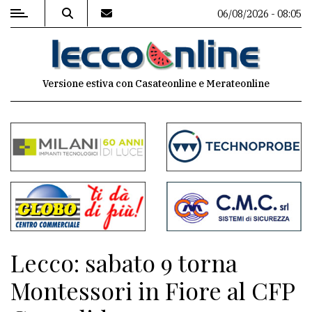
06/08/2026 - 08:05
MENU
Versione estiva con Casateonline e Merateonline
Editoriale
e
commenti
Contenuti
del
sito
Appuntamenti
Lecco: sabato 9 torna
Meteo
Montessori in Fiore al CFP