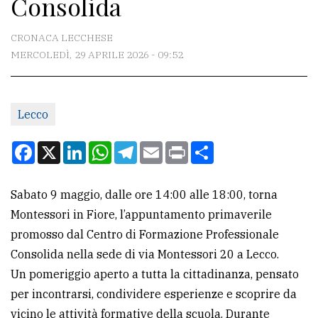
Consolida
CONTATTI
La
CRONACA LECCHESE
redazione
MERCOLEDÌ, 29 APRILE 2026 - 09:52
Scrivici
Per
Lecco
la
Facebook
X
LinkedIn
WhatsApp
Telegram
Email
Print
Condividi
tua
pubblicità
Sabato 9 maggio, dalle ore 14:00 alle 18:00, torna
Montessori in Fiore, l’appuntamento primaverile
CERCA
promosso dal Centro di Formazione Professionale
Cerca
Consolida nella sede di via Montessori 20 a Lecco.
per
Un pomeriggio aperto a tutta la cittadinanza, pensato
comune
per incontrarsi, condividere esperienze e scoprire da
vicino le attività formative della scuola. Durante
Ricerca