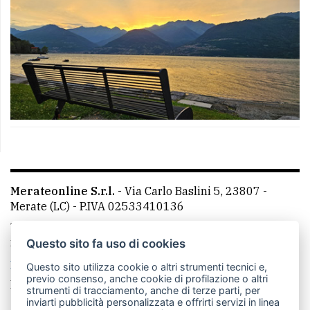
Merateonline S.r.l.
-
Via Carlo Baslini 5, 23807 -
Merate (LC)
- P.IVA 02533410136
Telefono:
039 9902881
- Whatsapp: 351 3481257 - E-
mail: redazione@leccoonline.com
Questo sito fa uso di cookies
La redazione
MerateOnline
CasateOnline
RSS
Questo sito utilizza cookie o altri strumenti tecnici e,
previo consenso, anche cookie di profilazione o altri
Made by
VIP
strumenti di tracciamento, anche di terze parti, per
inviarti pubblicità personalizzata e offrirti servizi in linea