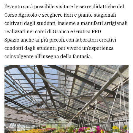
l’evento sarà possibile visitare le serre didattiche del
avanzata
Corso Agricolo e scegliere fiori e piante stagionali
coltivati dagli studenti, insieme a manufatti artigianali
LE
realizzati nei corsi di Grafica e Grafica PPD.
ALTRE
TESTATE
Spazio anche ai più piccoli, con laboratori creativi
condotti dagli studenti, per vivere un’esperienza
coinvolgente all’insegna della fantasia.
PRIVACY
Privacy
policy
Cookie
policy