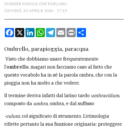
CONTATTI
DOSSIER PAROLE CHE PARLANO
GIOVEDÌ, 30 APRILE 2026 - 17:19
La
redazione
Facebook
X
LinkedIn
WhatsApp
Telegram
Email
Print
Condividi
Scrivici
Per
Ombrello, parapioggia, paracqua
la
Visto che dobbiamo usare frequentemente
tua
l’
ombrello
, magari non facciamo caso al fatto che
pubblicità
questo vocabolo ha in sé la parola ombra, che con la
pioggia non ha molto a che vedere.
CERCA
Il termine deriva infatti dal latino tardo
umbracŭlum
,
Cerca
composto da
umbra
, ombra, e dal suffisso
per
-culum
, col significato di strumento. L’etimologia
comune
riflette pertanto la sua funzione originaria: proteggere
Ricerca