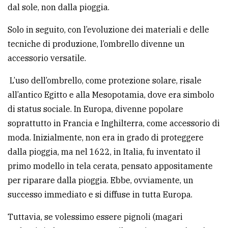
dal sole, non dalla pioggia.
avanzata
Solo in seguito, con l’evoluzione dei materiali e delle
tecniche di produzione, l’ombrello divenne un
LE
ALTRE
accessorio versatile.
TESTATE
L’uso dell’ombrello, come protezione solare, risale
all’antico Egitto e alla Mesopotamia, dove era simbolo
di status sociale. In Europa, divenne popolare
soprattutto in Francia e Inghilterra, come accessorio di
moda. Inizialmente, non era in grado di proteggere
PRIVACY
dalla pioggia, ma nel 1622, in Italia, fu inventato il
primo modello in tela cerata, pensato appositamente
Privacy
per riparare dalla pioggia. Ebbe, ovviamente, un
policy
successo immediato e si diffuse in tutta Europa.
Cookie
Tuttavia, se volessimo essere pignoli (magari
policy