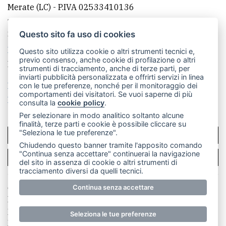
Merate (LC)
- P.IVA 02533410136
Telefono:
039 9902881
- Whatsapp: 351 3481257 - E-
mail: redazione@leccoonline.com
Questo sito fa uso di cookies
La redazione
MerateOnline
CasateOnline
RSS
Questo sito utilizza cookie o altri strumenti tecnici e,
previo consenso, anche cookie di profilazione o altri
Made by
VIP
strumenti di tracciamento, anche di terze parti, per
inviarti pubblicità personalizzata e offrirti servizi in linea
Privacy policy
Cookie policy
con le tue preferenze, nonché per il monitoraggio dei
comportamenti dei visitatori. Se vuoi saperne di più
Rivedi le tue scelte sui cookie
consulta la
cookie policy
.
Per selezionare in modo analitico soltanto alcune
finalità, terze parti e cookie è possibile cliccare su
"Seleziona le tue preferenze".
SCRIVICI
Chiudendo questo banner tramite l'apposito comando
"Continua senza accettare" continuerai la navigazione
PER LA TUA PUBBLICITÀ
del sito in assenza di cookie o altri strumenti di
tracciamento diversi da quelli tecnici.
© Copyright Merateonline S.r.l. - Tutti i diritti riservati.
Continua senza accettare
E' proibita la riproduzione e pubblicazione anche
parziale di testi, articoli e immagini senza la
Seleziona le tue preferenze
preventiva autorizzazione scritta dell'editore. RI Lecco