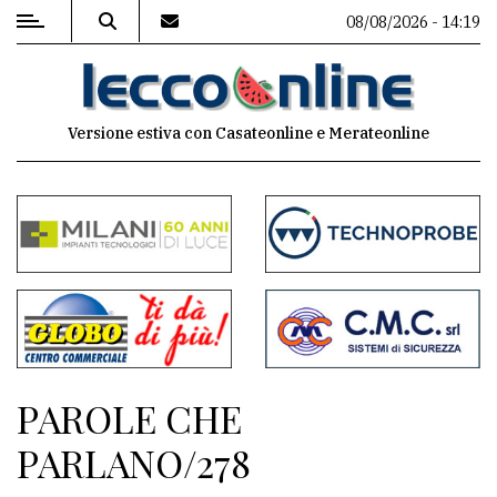
08/08/2026 - 14:19
MENU
Versione estiva con Casateonline e Merateonline
Editoriale
e
commenti
Contenuti
del
sito
Appuntamenti
PAROLE CHE
Meteo
PARLANO/278