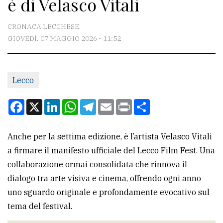
è di Velasco Vitali
CONTATTI
La
CRONACA LECCHESE
redazione
GIOVEDÌ, 07 MAGGIO 2026 - 11:52
Scrivici
Per
Lecco
la
Facebook
X
LinkedIn
WhatsApp
Telegram
Email
Print
Condividi
tua
pubblicità
Anche per la settima edizione, è l’artista Velasco Vitali
a firmare il manifesto ufficiale del Lecco Film Fest. Una
CERCA
collaborazione ormai consolidata che rinnova il
Cerca
dialogo tra arte visiva e cinema, offrendo ogni anno
per
uno sguardo originale e profondamente evocativo sul
comune
tema del festival.
Ricerca