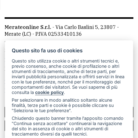
Merateonline S.r.l.
-
Via Carlo Baslini 5, 23807 -
Merate (LC)
- P.IVA 02533410136
Telefono:
039 9902881
- Whatsapp: 351 3481257 - E-
mail: redazione@leccoonline.com
Questo sito fa uso di cookies
La redazione
MerateOnline
CasateOnline
RSS
Questo sito utilizza cookie o altri strumenti tecnici e,
previo consenso, anche cookie di profilazione o altri
Made by
VIP
strumenti di tracciamento, anche di terze parti, per
inviarti pubblicità personalizzata e offrirti servizi in linea
Privacy policy
Cookie policy
con le tue preferenze, nonché per il monitoraggio dei
comportamenti dei visitatori. Se vuoi saperne di più
Rivedi le tue scelte sui cookie
consulta la
cookie policy
.
Per selezionare in modo analitico soltanto alcune
finalità, terze parti e cookie è possibile cliccare su
"Seleziona le tue preferenze".
SCRIVICI
Chiudendo questo banner tramite l'apposito comando
"Continua senza accettare" continuerai la navigazione
PER LA TUA PUBBLICITÀ
del sito in assenza di cookie o altri strumenti di
tracciamento diversi da quelli tecnici.