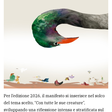
avanzata
LE
ALTRE
TESTATE
PRIVACY
Privacy
policy
Per l’edizione 2026, il manifesto si inserisce nel solco
Cookie
del tema scelto, “Con tutte le sue creature”,
policy
sviluppando una riflessione intensa e stratificata sul