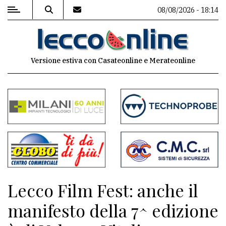
08/08/2026 - 18:14
MENU
Versione estiva con Casateonline e Merateonline
Editoriale
e
commenti
Contenuti
del
sito
Appuntamenti
Lecco Film Fest: anche il
Meteo
manifesto della 7^ edizione