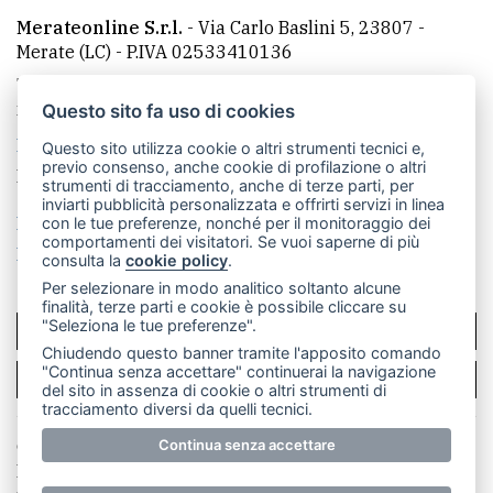
Merateonline S.r.l.
-
Via Carlo Baslini 5, 23807 -
Merate (LC)
- P.IVA 02533410136
Telefono:
039 9902881
- Whatsapp: 351 3481257 - E-
mail: redazione@leccoonline.com
Questo sito fa uso di cookies
La redazione
MerateOnline
CasateOnline
RSS
Questo sito utilizza cookie o altri strumenti tecnici e,
previo consenso, anche cookie di profilazione o altri
Made by
VIP
strumenti di tracciamento, anche di terze parti, per
inviarti pubblicità personalizzata e offrirti servizi in linea
Privacy policy
Cookie policy
con le tue preferenze, nonché per il monitoraggio dei
comportamenti dei visitatori. Se vuoi saperne di più
Rivedi le tue scelte sui cookie
consulta la
cookie policy
.
Per selezionare in modo analitico soltanto alcune
finalità, terze parti e cookie è possibile cliccare su
"Seleziona le tue preferenze".
SCRIVICI
Chiudendo questo banner tramite l'apposito comando
"Continua senza accettare" continuerai la navigazione
PER LA TUA PUBBLICITÀ
del sito in assenza di cookie o altri strumenti di
tracciamento diversi da quelli tecnici.
© Copyright Merateonline S.r.l. - Tutti i diritti riservati.
Continua senza accettare
E' proibita la riproduzione e pubblicazione anche