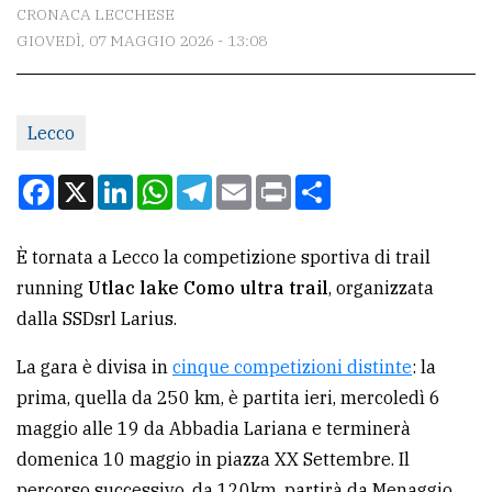
CONTATTI
CRONACA LECCHESE
GIOVEDÌ, 07 MAGGIO 2026 - 13:08
La
redazione
Scrivici
Lecco
Per
Facebook
X
LinkedIn
WhatsApp
Telegram
Email
Print
Condividi
la
tua
È tornata a Lecco la competizione sportiva di trail
pubblicità
running
Utlac lake Como ultra trail
, organizzata
dalla SSDsrl Larius.
CERCA
La gara è divisa in
cinque competizioni distinte
: la
Cerca
prima, quella da 250 km, è partita ieri, mercoledì 6
per
maggio alle 19 da Abbadia Lariana e terminerà
comune
domenica 10 maggio in piazza XX Settembre. Il
Ricerca
percorso successivo, da 120km, partirà da Menaggio