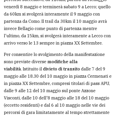
avanzata
venerdì 8 maggio e terminerà sabato 9 a Lecco; quello
da 60km si svolgerà interamente il 9 maggio con
partenza da Como. Il trail da 30km il 10 maggio avrà
LE
invece Bellagio come punto di partenza mentre
ALTRE
TESTATE
l'ultimo, da 15km, si svolgerà interamente a Lecco con
arrivo verso le 13 sempre in piazza XX Settembre.
Per consentire lo svolgimento della manifestazione
sono previste diverse
modifiche alla
viabilità
. Istituito il
divieto di transito
dalle 7 del 9
PRIVACY
maggio alle 18.30 del 10 maggio in piazza Cermenati e
in piazza XX Settembre, compresi titolari di pass APU,
Privacy
dalle 9 alle 12 del 10 maggio sul ponte Azzone
policy
Visconti, dalle 10 dell'8 maggio alle 18 del 10 maggio
Cookie
(eccetto residenti) e dal 6 al 10 maggio nelle vie dei
policy
percorsi di gara limitatamente al tempo strettamente