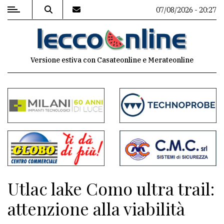
07/08/2026 - 20:27
MENU
Versione estiva con Casateonline e Merateonline
Editoriale
e
commenti
Contenuti
del
sito
Appuntamenti
Utlac lake Como ultra trail:
Meteo
attenzione alla viabilità