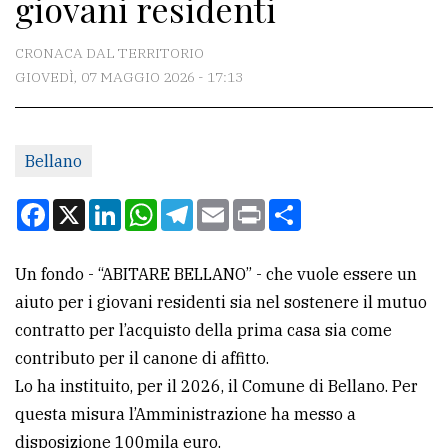
giovani residenti
CONTATTI
La
CRONACA DAL TERRITORIO
redazione
GIOVEDÌ, 07 MAGGIO 2026 - 17:13
Scrivici
Per
Bellano
la
Facebook
X
LinkedIn
WhatsApp
Telegram
Email
Print
Condividi
tua
pubblicità
Un fondo - “ABITARE BELLANO” - che vuole essere un
aiuto per i giovani residenti sia nel sostenere il mutuo
CERCA
contratto per l’acquisto della prima casa sia come
Cerca
contributo per il canone di affitto.
per
Lo ha instituito, per il 2026, il Comune di Bellano. Per
comune
questa misura l’Amministrazione ha messo a
disposizione 100mila euro.
Ricerca