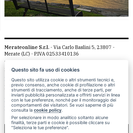
Merateonline S.r.l.
-
Via Carlo Baslini 5, 23807 -
Merate (LC)
- P.IVA 02533410136
Telefono:
039 9902881
- Whatsapp: 351 3481257 - E-
mail: redazione@leccoonline.com
Questo sito fa uso di cookies
La redazione
MerateOnline
CasateOnline
RSS
Questo sito utilizza cookie o altri strumenti tecnici e,
previo consenso, anche cookie di profilazione o altri
Made by
VIP
strumenti di tracciamento, anche di terze parti, per
inviarti pubblicità personalizzata e offrirti servizi in linea
Privacy policy
Cookie policy
con le tue preferenze, nonché per il monitoraggio dei
comportamenti dei visitatori. Se vuoi saperne di più
Rivedi le tue scelte sui cookie
consulta la
cookie policy
.
Per selezionare in modo analitico soltanto alcune
finalità, terze parti e cookie è possibile cliccare su
"Seleziona le tue preferenze".
SCRIVICI