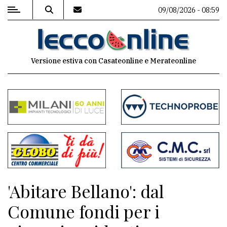
09/08/2026 - 08:59
MENU
Versione estiva con Casateonline e Merateonline
Editoriale
e
commenti
Contenuti
del
sito
Appuntamenti
'Abitare Bellano': dal
Meteo
Comune fondi per i