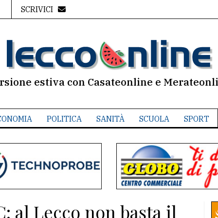
SCRIVICI
rsione estiva con Casateonline e Merateonl
CONOMIA
POLITICA
SANITÀ
SCUOLA
SPORT
C: al Lecco non basta il