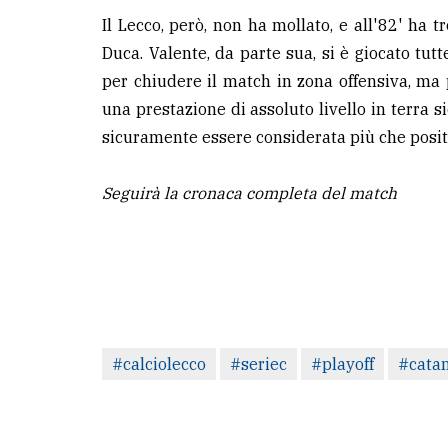
Il Lecco, però, non ha mollato, e all'82' ha t
LE
Duca. Valente, da parte sua, si è giocato tutt
ALTRE
per chiudere il match in zona offensiva, ma
TESTATE
una prestazione di assoluto livello in terra s
sicuramente essere considerata più che posit
Seguirà la cronaca completa del match
PRIVACY
Privacy
policy
Cookie
#calciolecco
#seriec
#playoff
#catan
policy