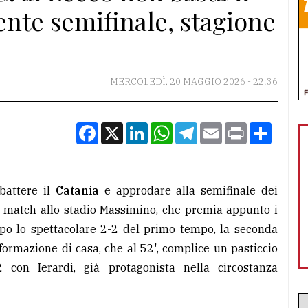
iente semifinale, stagione
MERCOLEDÌ, 20 MAGGIO 2026 - 22:36
Facebook
X
LinkedIn
WhatsApp
Telegram
Email
Print
Condiv
battere il
Catania
e approdare alla semifinale dei
del match allo stadio Massimino, che premia appunto i
opo lo spettacolare 2-2 del primo tempo, la seconda
 formazione di casa, che al 52', complice un pasticcio
 con Ierardi, già protagonista nella circostanza