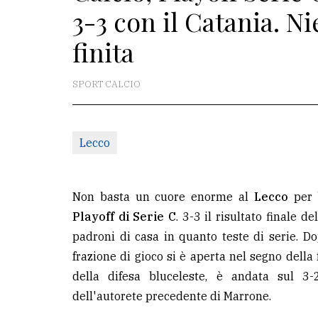
3-3 con il Catania. N
redazione
finita
Scrivici
Per
SPORT CALCIO
la
tua
pubblicità
Lecco
CERCA
Non basta un cuore enorme al
Lecco
per 
Cerca
Playoff di Serie C
. 3-3 il risultato finale 
per
padroni di casa in quanto teste di serie. D
comune
frazione di gioco si è aperta nel segno della
della difesa bluceleste, è andata sul 3-2
Ricerca
dell'autorete precedente di Marrone.
avanzata