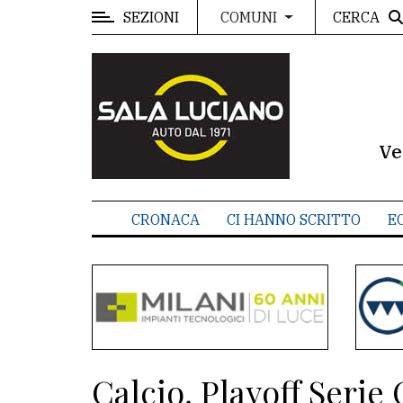
SEZIONI
CERCA
COMUNI
MENU
Editoriale
e
commenti
Ve
Contenuti
del
CRONACA
CI HANNO SCRITTO
E
sito
Appuntamenti
Meteo
CONTATTI
Calcio, Playoff Serie 
La