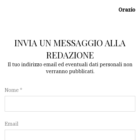
avanzata
Orazio
LE
ALTRE
INVIA UN MESSAGGIO ALLA
TESTATE
REDAZIONE
Il tuo indirizzo email ed eventuali dati personali non
verranno pubblicati.
Nome *
PRIVACY
Privacy
policy
Email
Cookie
policy