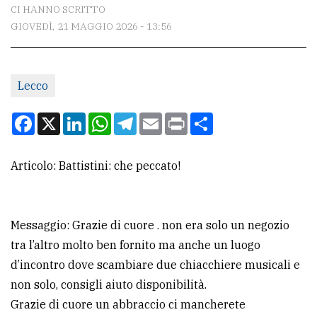
CONTATTI
CI HANNO SCRITTO
GIOVEDÌ, 21 MAGGIO 2026 - 13:56
La
redazione
Scrivici
Lecco
Per
Facebook
X
LinkedIn
WhatsApp
Telegram
Email
Print
Condividi
la
tua
Articolo: Battistini: che peccato!
pubblicità
CERCA
Messaggio: Grazie di cuore . non era solo un negozio
tra l’altro molto ben fornito ma anche un luogo
Cerca
d’incontro dove scambiare due chiacchiere musicali e
per
non solo, consigli aiuto disponibilità.
comune
Grazie di cuore un abbraccio ci mancherete
Ricerca