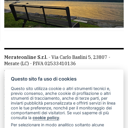
Merateonline S.r.l.
-
Via Carlo Baslini 5, 23807 -
Merate (LC)
- P.IVA 02533410136
Telefono:
039 9902881
- Whatsapp: 351 3481257 - E-
mail: redazione@leccoonline.com
Questo sito fa uso di cookies
La redazione
MerateOnline
CasateOnline
RSS
Questo sito utilizza cookie o altri strumenti tecnici e,
previo consenso, anche cookie di profilazione o altri
Made by
VIP
strumenti di tracciamento, anche di terze parti, per
inviarti pubblicità personalizzata e offrirti servizi in linea
Privacy policy
Cookie policy
con le tue preferenze, nonché per il monitoraggio dei
comportamenti dei visitatori. Se vuoi saperne di più
Rivedi le tue scelte sui cookie
consulta la
cookie policy
.
Per selezionare in modo analitico soltanto alcune