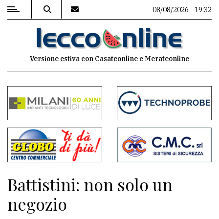
08/08/2026 - 19:32
MENU
Versione estiva con Casateonline e Merateonline
Editoriale
e
commenti
Contenuti
del
sito
Appuntamenti
Battistini: non solo un
Meteo
negozio