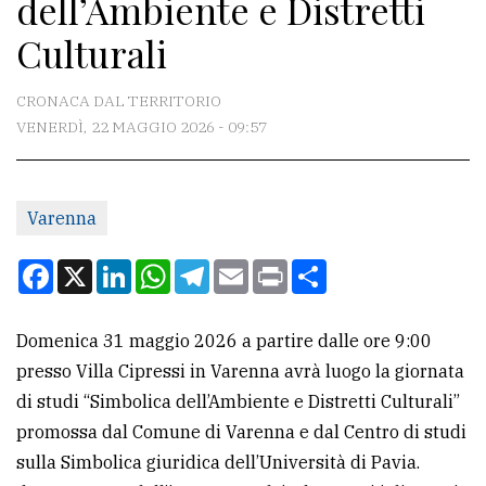
dell’Ambiente e Distretti
CONTATTI
Culturali
La
redazione
CRONACA DAL TERRITORIO
Scrivici
VENERDÌ, 22 MAGGIO 2026 - 09:57
Per
la
Varenna
tua
pubblicità
Facebook
X
LinkedIn
WhatsApp
Telegram
Email
Print
Condividi
CERCA
Domenica 31 maggio 2026 a partire dalle ore 9:00
presso Villa Cipressi in Varenna avrà luogo la giornata
Cerca
di studi “Simbolica dell’Ambiente e Distretti Culturali”
per
promossa dal Comune di Varenna e dal Centro di studi
comune
sulla Simbolica giuridica dell’Università di Pavia.
Ricerca