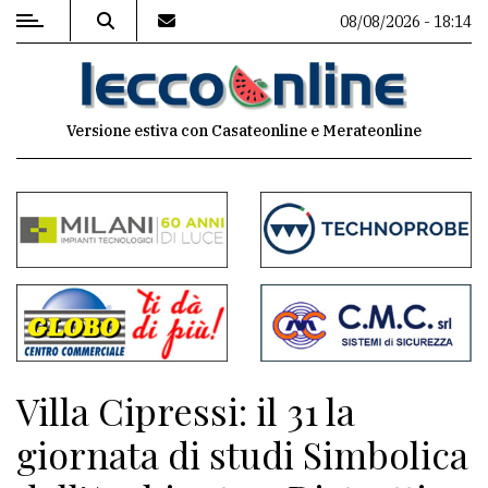
08/08/2026 - 18:14
MENU
Versione estiva con Casateonline e Merateonline
Editoriale
e
commenti
Contenuti
del
sito
Appuntamenti
Villa Cipressi: il 31 la
Meteo
giornata di studi Simbolica