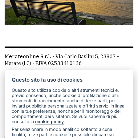
Merateonline S.r.l.
-
Via Carlo Baslini 5, 23807 -
Merate (LC)
- P.IVA 02533410136
Telefono:
039 9902881
- Whatsapp: 351 3481257 - E-
mail: redazione@leccoonline.com
Questo sito fa uso di cookies
La redazione
MerateOnline
CasateOnline
RSS
Questo sito utilizza cookie o altri strumenti tecnici e,
previo consenso, anche cookie di profilazione o altri
Made by
VIP
strumenti di tracciamento, anche di terze parti, per
inviarti pubblicità personalizzata e offrirti servizi in linea
Privacy policy
Cookie policy
con le tue preferenze, nonché per il monitoraggio dei
comportamenti dei visitatori. Se vuoi saperne di più
Rivedi le tue scelte sui cookie
consulta la
cookie policy
.
Per selezionare in modo analitico soltanto alcune
finalità, terze parti e cookie è possibile cliccare su