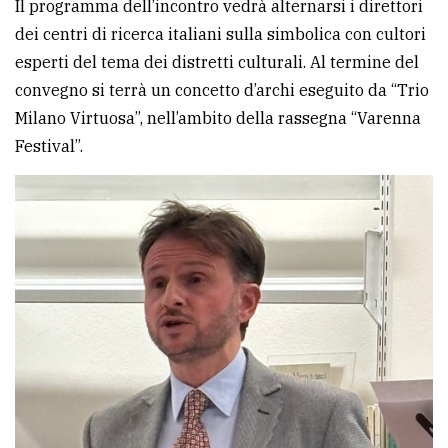
Il programma dell’incontro vedrà alternarsi i direttori
avanzata
dei centri di ricerca italiani sulla simbolica con cultori
esperti del tema dei distretti culturali. Al termine del
convegno si terrà un concetto d’archi eseguito da “Trio
LE
ALTRE
Milano Virtuosa”, nell’ambito della rassegna “Varenna
TESTATE
Festival”.
PRIVACY
Privacy
policy
Cookie
policy