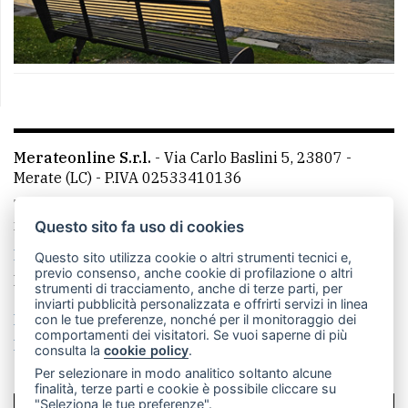
Merateonline S.r.l.
-
Via Carlo Baslini 5, 23807 -
Merate (LC)
- P.IVA 02533410136
Telefono:
039 9902881
- Whatsapp: 351 3481257 - E-
mail: redazione@leccoonline.com
Questo sito fa uso di cookies
La redazione
MerateOnline
CasateOnline
RSS
Questo sito utilizza cookie o altri strumenti tecnici e,
previo consenso, anche cookie di profilazione o altri
Made by
VIP
strumenti di tracciamento, anche di terze parti, per
inviarti pubblicità personalizzata e offrirti servizi in linea
Privacy policy
Cookie policy
con le tue preferenze, nonché per il monitoraggio dei
comportamenti dei visitatori. Se vuoi saperne di più
Rivedi le tue scelte sui cookie
consulta la
cookie policy
.
Per selezionare in modo analitico soltanto alcune
finalità, terze parti e cookie è possibile cliccare su
"Seleziona le tue preferenze".