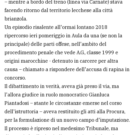
– mentre a bordo del treno (linea via Carnate) stava
avanzata
facendo ritorno dal territorio lecchese alla città
brianzola.
Un episodio risalente all'ormai lontano 2018
LE
ALTRE
ripercorso ieri pomeriggio in Aula da una (se non la
TESTATE
principale) delle parti offese, nell'ambito del
procedimento penale che vede A.G., classe 1999 e
origini marocchine - detenuto in carcere per altra
causa – chiamato a rispondere dell'accusa di rapina in
concorso.
Il dibattimento in verità, aveva già preso il via, ma
PRIVACY
l'allora giudice in ruolo monocratico Gianluca
Privacy
Piantadosi – stante le circostanze emerse nel corso
policy
dell'istruttoria – aveva restituito gli atti alla Procura,
per la formulazione di un nuovo campo d'imputazione.
Cookie
Il processo è ripreso nel medesimo Tribunale, ma
policy