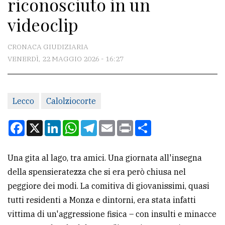
riconosciuto in un
CONTATTI
videoclip
La
redazione
CRONACA GIUDIZIARIA
Scrivici
VENERDÌ, 22 MAGGIO 2026 - 16:27
Per
la
Lecco
Calolziocorte
tua
pubblicità
Facebook
X
LinkedIn
WhatsApp
Telegram
Email
Print
Condividi
CERCA
Una gita al lago, tra amici. Una giornata all'insegna
della spensieratezza che si era però chiusa nel
Cerca
peggiore dei modi. La comitiva di giovanissimi, quasi
per
tutti residenti a Monza e dintorni, era stata infatti
comune
vittima di un'aggressione fisica – con insulti e minacce
Ricerca