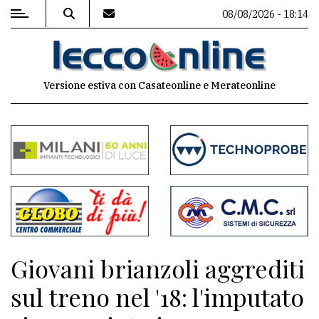
08/08/2026 - 18:14
MENU
Versione estiva con Casateonline e Merateonline
Editoriale
e
commenti
Contenuti
del
sito
Appuntamenti
Giovani brianzoli aggrediti
Meteo
sul treno nel '18: l'imputato