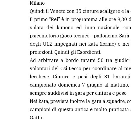
Milano.
Quindi il Veneto con 35 cinture scaligere e la
LE
ALTRE
Il primo “Rei” è in programma alle ore 9,30 
TESTATE
sfilata dei kimono ed inno nazionale, c
psicomotorio gioco tecnico - palloncino. Sarà 
degli U12 impegnati nei kata (forme) e nei
proiezioni. Quindi gli Esordienti.
Ad arbitrare a bordo tatami 50 tra giudici 
volontari del Csi Lecco per coordinare al megl
PRIVACY
lecchese. Cinture e pesi degli 81 karatej
Privacy
campionato domenica 7 giugno al mattino, da
policy
sempre suddivisi in gara per cintura e peso.
Nei kata, prevista inoltre la gara a squadre, 
Cookie
campioni di questa antica e molto praticata a
policy
Gatto.