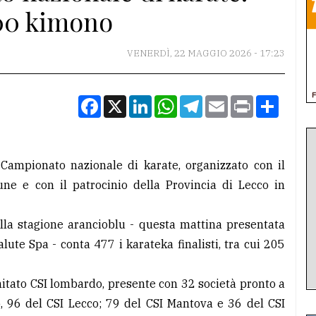
500 kimono
VENERDÌ, 22 MAGGIO 2026 - 17:23
Facebook
X
LinkedIn
WhatsApp
Telegram
Email
Print
Condiv
l Campionato nazionale di karate, organizzato con il
ne e con il patrocinio della Provincia di Lecco in
ella stagione arancioblu - questa mattina presentata
lute Spa - conta 477 i karateka finalisti, tra cui 205
mitato CSI lombardo, presente con 32 società pronto a
 96 del CSI Lecco; 79 del CSI Mantova e 36 del CSI