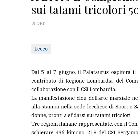
sui tatami tricolori 
redazione
Scrivici
SPORT
Per
la
Lecco
tua
pubblicità
Dal 5 al 7 giugno, il Palataurus ospiterà i
CERCA
contributo di Regione Lombardia, del Comu
collaborazione con il CSI Lombardia.
Cerca
La manifestazione clou dell’arte marziale n
per
alla stampa nella sede lecchese di Sport e Sa
comune
donne, pronti a sfidarsi sui tatami tricolori.
Ricerca
Tre regioni italiane rappresentate, con il Co
avanzata
schierare 436 kimono; 218 del CSI Bergamo,