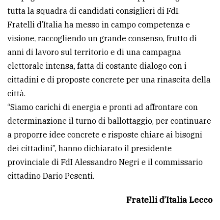
tutta la squadra di candidati consiglieri di FdI.
avanzata
Fratelli d’Italia ha messo in campo competenza e
visione, raccogliendo un grande consenso, frutto di
LE
anni di lavoro sul territorio e di una campagna
ALTRE
TESTATE
elettorale intensa, fatta di costante dialogo con i
cittadini e di proposte concrete per una rinascita della
città.
“Siamo carichi di energia e pronti ad affrontare con
determinazione il turno di ballottaggio, per continuare
a proporre idee concrete e risposte chiare ai bisogni
PRIVACY
dei cittadini”, hanno dichiarato il presidente
provinciale di FdI Alessandro Negri e il commissario
Privacy
cittadino Dario Pesenti.
policy
Cookie
Fratelli d’Italia Lecco
policy