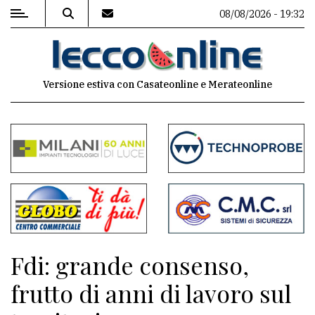
08/08/2026 - 19:32
MENU
Versione estiva con Casateonline e Merateonline
Editoriale
e
commenti
Contenuti
del
sito
Appuntamenti
Fdi: grande consenso,
Meteo
frutto di anni di lavoro sul