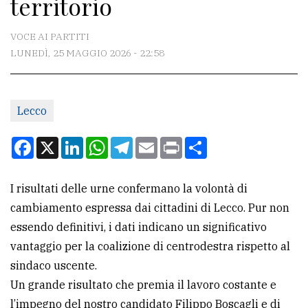
territorio
CONTATTI
La
VOCE AI PARTITI
redazione
LUNEDÌ, 25 MAGGIO 2026 - 22:58
Scrivici
Per
Lecco
la
Facebook
X
LinkedIn
WhatsApp
Telegram
Email
Print
Condividi
tua
pubblicità
I risultati delle urne confermano la volontà di
cambiamento espressa dai cittadini di Lecco. Pur non
CERCA
essendo definitivi, i dati indicano un significativo
Cerca
vantaggio per la coalizione di centrodestra rispetto al
per
sindaco uscente.
comune
Un grande risultato che premia il lavoro costante e
l’impegno del nostro candidato Filippo Boscagli e di
Ricerca