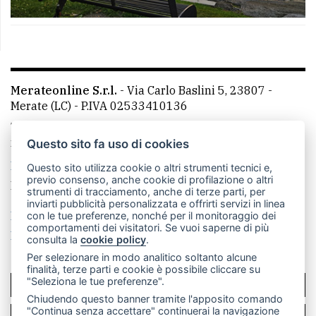
Merateonline S.r.l.
-
Via Carlo Baslini 5, 23807 -
Merate (LC)
- P.IVA 02533410136
Telefono:
039 9902881
- Whatsapp: 351 3481257 - E-
mail: redazione@leccoonline.com
Questo sito fa uso di cookies
La redazione
MerateOnline
CasateOnline
RSS
Questo sito utilizza cookie o altri strumenti tecnici e,
previo consenso, anche cookie di profilazione o altri
Made by
VIP
strumenti di tracciamento, anche di terze parti, per
inviarti pubblicità personalizzata e offrirti servizi in linea
Privacy policy
Cookie policy
con le tue preferenze, nonché per il monitoraggio dei
comportamenti dei visitatori. Se vuoi saperne di più
Rivedi le tue scelte sui cookie
consulta la
cookie policy
.
Per selezionare in modo analitico soltanto alcune
finalità, terze parti e cookie è possibile cliccare su
"Seleziona le tue preferenze".
SCRIVICI
Chiudendo questo banner tramite l'apposito comando
"Continua senza accettare" continuerai la navigazione
PER LA TUA PUBBLICITÀ