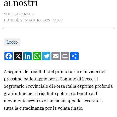
ai nostri
CONTATTI
La
VOCE AI PARTITI
redazione
LUNEDÌ, 25 MAGGIO 2026 - 23:00
Scrivici
Per
Lecco
la
Facebook
X
LinkedIn
WhatsApp
Telegram
Email
Print
Condividi
tua
pubblicità
A seguito dei risultati del primo turno e in vista del
prossimo ballottaggio per il Comune di Lecco, il
CERCA
Segretario Provinciale di Forza Italia esprime profonda
Cerca
gratitudine per il risultato politico ottenuto dal
per
movimento azzurro e lancia un appello accorato a
comune
tutta la cittadinanza per la volata finale.
Ricerca