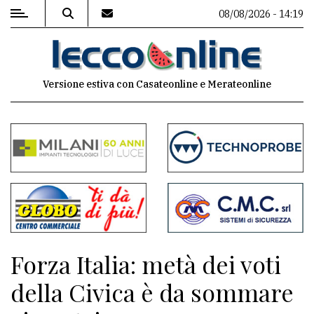
08/08/2026 - 14:19
MENU
Versione estiva con Casateonline e Merateonline
Editoriale
e
commenti
Contenuti
del
sito
Appuntamenti
Forza Italia: metà dei voti
Meteo
della Civica è da sommare