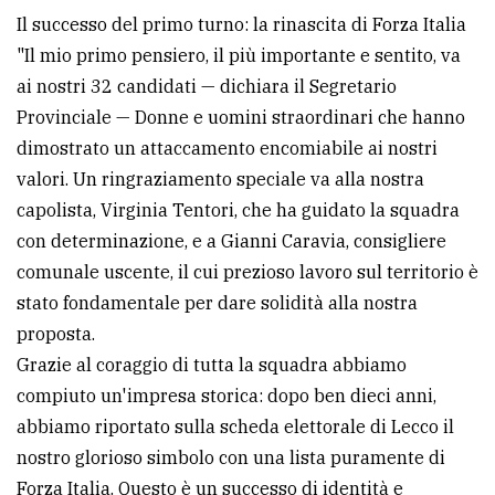
Il successo del primo turno: la rinascita di Forza Italia
avanzata
"Il mio primo pensiero, il più importante e sentito, va
ai nostri 32 candidati — dichiara il Segretario
LE
Provinciale — Donne e uomini straordinari che hanno
ALTRE
TESTATE
dimostrato un attaccamento encomiabile ai nostri
valori. Un ringraziamento speciale va alla nostra
capolista, Virginia Tentori, che ha guidato la squadra
con determinazione, e a Gianni Caravia, consigliere
comunale uscente, il cui prezioso lavoro sul territorio è
stato fondamentale per dare solidità alla nostra
PRIVACY
proposta.
Grazie al coraggio di tutta la squadra abbiamo
Privacy
compiuto un'impresa storica: dopo ben dieci anni,
policy
abbiamo riportato sulla scheda elettorale di Lecco il
Cookie
nostro glorioso simbolo con una lista puramente di
policy
Forza Italia. Questo è un successo di identità e