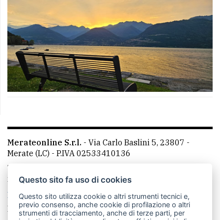
Merateonline S.r.l.
-
Via Carlo Baslini 5, 23807 -
Merate (LC)
- P.IVA 02533410136
Telefono:
039 9902881
- Whatsapp: 351 3481257 - E-
mail: redazione@leccoonline.com
Questo sito fa uso di cookies
La redazione
MerateOnline
CasateOnline
RSS
Questo sito utilizza cookie o altri strumenti tecnici e,
previo consenso, anche cookie di profilazione o altri
Made by
VIP
strumenti di tracciamento, anche di terze parti, per