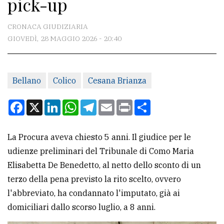
pick-up
CONTATTI
La
CRONACA GIUDIZIARIA
redazione
GIOVEDÌ, 28 MAGGIO 2026 - 20:40
Scrivici
Per
Bellano
Colico
Cesana Brianza
la
Facebook
X
LinkedIn
WhatsApp
Telegram
Email
Print
Condividi
tua
pubblicità
La Procura aveva chiesto 5 anni. Il giudice per le
udienze preliminari del Tribunale di Como Maria
CERCA
Elisabetta De Benedetto, al netto dello sconto di un
Cerca
terzo della pena previsto la rito scelto, ovvero
per
l'abbreviato, ha condannato l'imputato, già ai
comune
domiciliari dallo scorso luglio, a 8 anni.
Ricerca