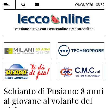
09/08/2026 - 08:59
MENU
Versione estiva con Casateonline e Merateonline
Editoriale
e
commenti
Contenuti
del
sito
Appuntamenti
Schianto di Pusiano: 8 anni
Meteo
al giovane al volante del