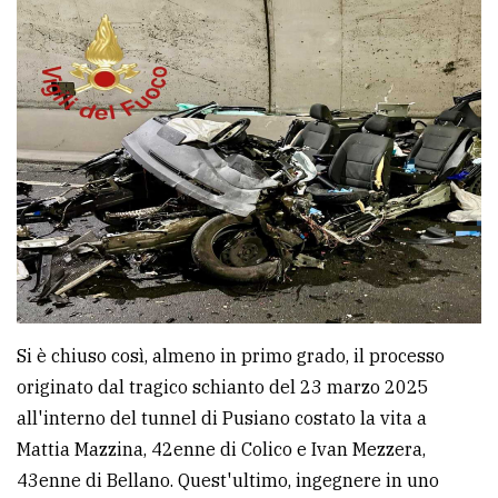
avanzata
LE
ALTRE
TESTATE
PRIVACY
Si è chiuso così, almeno in primo grado, il processo
Privacy
originato dal tragico schianto del 23 marzo 2025
policy
all'interno del tunnel di Pusiano costato la vita a
Mattia Mazzina, 42enne di Colico e Ivan Mezzera,
Cookie
43enne di Bellano. Quest'ultimo, ingegnere in uno
policy