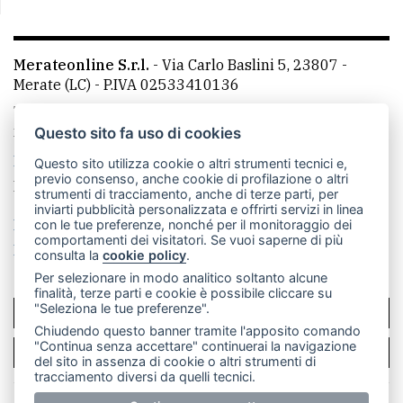
Merateonline S.r.l.
-
Via Carlo Baslini 5, 23807 -
Merate (LC)
- P.IVA 02533410136
Telefono:
039 9902881
- Whatsapp: 351 3481257 - E-
mail: redazione@leccoonline.com
Questo sito fa uso di cookies
La redazione
MerateOnline
CasateOnline
RSS
Questo sito utilizza cookie o altri strumenti tecnici e,
previo consenso, anche cookie di profilazione o altri
Made by
VIP
strumenti di tracciamento, anche di terze parti, per
inviarti pubblicità personalizzata e offrirti servizi in linea
Privacy policy
Cookie policy
con le tue preferenze, nonché per il monitoraggio dei
comportamenti dei visitatori. Se vuoi saperne di più
Rivedi le tue scelte sui cookie
consulta la
cookie policy
.
Per selezionare in modo analitico soltanto alcune
finalità, terze parti e cookie è possibile cliccare su
"Seleziona le tue preferenze".
SCRIVICI
Chiudendo questo banner tramite l'apposito comando
"Continua senza accettare" continuerai la navigazione
PER LA TUA PUBBLICITÀ
del sito in assenza di cookie o altri strumenti di
tracciamento diversi da quelli tecnici.