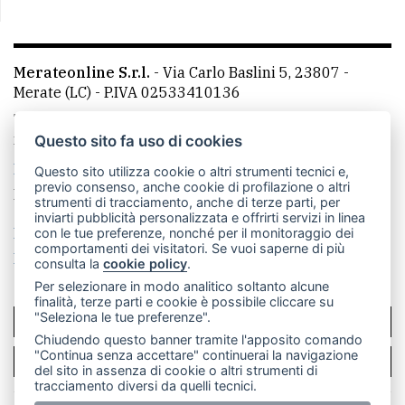
Merateonline S.r.l.
-
Via Carlo Baslini 5, 23807 -
Merate (LC)
- P.IVA 02533410136
Telefono:
039 9902881
- Whatsapp: 351 3481257 - E-
mail: redazione@leccoonline.com
Questo sito fa uso di cookies
La redazione
MerateOnline
CasateOnline
RSS
Questo sito utilizza cookie o altri strumenti tecnici e,
previo consenso, anche cookie di profilazione o altri
Made by
VIP
strumenti di tracciamento, anche di terze parti, per
inviarti pubblicità personalizzata e offrirti servizi in linea
Privacy policy
Cookie policy
con le tue preferenze, nonché per il monitoraggio dei
comportamenti dei visitatori. Se vuoi saperne di più
Rivedi le tue scelte sui cookie
consulta la
cookie policy
.
Per selezionare in modo analitico soltanto alcune
finalità, terze parti e cookie è possibile cliccare su
"Seleziona le tue preferenze".
SCRIVICI
Chiudendo questo banner tramite l'apposito comando
"Continua senza accettare" continuerai la navigazione
PER LA TUA PUBBLICITÀ
del sito in assenza di cookie o altri strumenti di
tracciamento diversi da quelli tecnici.