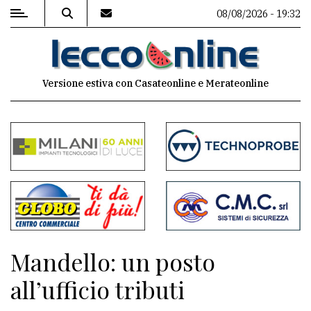
08/08/2026 - 19:32
MENU
Versione estiva con Casateonline e Merateonline
Editoriale
e
commenti
Contenuti
del
sito
Appuntamenti
Mandello: un posto
Meteo
all’ufficio tributi