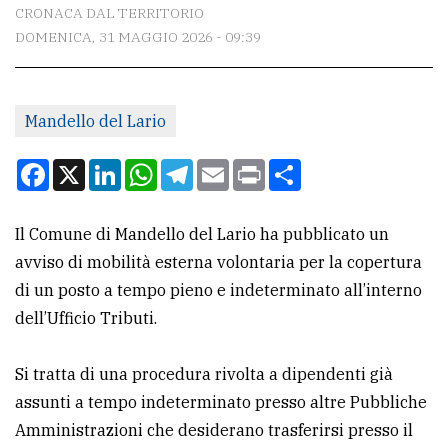
CONTATTI
CRONACA DAL TERRITORIO
DOMENICA, 31 MAGGIO 2026 - 09:39
La
redazione
Scrivici
Mandello del Lario
Per
Facebook
X
LinkedIn
WhatsApp
Telegram
Email
Print
Condividi
la
tua
Il Comune di Mandello del Lario ha pubblicato un
pubblicità
avviso di mobilità esterna volontaria per la copertura
di un posto a tempo pieno e indeterminato all’interno
CERCA
dell’Ufficio Tributi.
Cerca
Si tratta di una procedura rivolta a dipendenti già
per
assunti a tempo indeterminato presso altre Pubbliche
comune
Amministrazioni che desiderano trasferirsi presso il
Ricerca