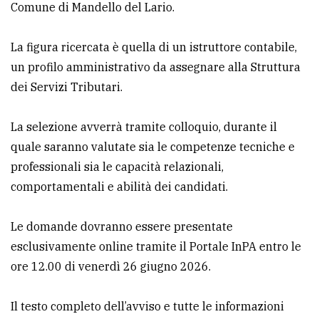
Comune di Mandello del Lario.
avanzata
La figura ricercata è quella di un istruttore contabile,
un profilo amministrativo da assegnare alla Struttura
LE
ALTRE
dei Servizi Tributari.
TESTATE
La selezione avverrà tramite colloquio, durante il
quale saranno valutate sia le competenze tecniche e
professionali sia le capacità relazionali,
comportamentali e abilità dei candidati.
PRIVACY
Le domande dovranno essere presentate
Privacy
esclusivamente online tramite il Portale InPA entro le
policy
ore 12.00 di venerdì 26 giugno 2026.
Cookie
Il testo completo dell’avviso e tutte le informazioni
policy