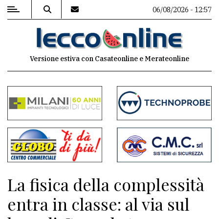
06/08/2026 - 12:57
MENU
Versione estiva con Casateonline e Merateonline
Editoriale
e
commenti
Contenuti
del
sito
Appuntamenti
La fisica della complessità
Meteo
entra in classe: al via sul