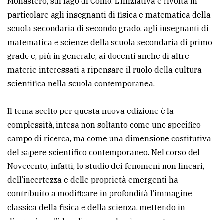
Monastero, sul lago di Como. L’iniziativa è rivolta in
avanzata
particolare agli insegnanti di fisica e matematica della
scuola secondaria di secondo grado, agli insegnanti di
matematica e scienze della scuola secondaria di primo
LE
ALTRE
grado e, più in generale, ai docenti anche di altre
TESTATE
materie interessati a ripensare il ruolo della cultura
scientifica nella scuola contemporanea.
Il tema scelto per questa nuova edizione è la
complessità, intesa non soltanto come uno specifico
campo di ricerca, ma come una dimensione costitutiva
PRIVACY
del sapere scientifico contemporaneo. Nel corso del
Novecento, infatti, lo studio dei fenomeni non lineari,
Privacy
dell’incertezza e delle proprietà emergenti ha
policy
contribuito a modificare in profondità l’immagine
Cookie
classica della fisica e della scienza, mettendo in
policy