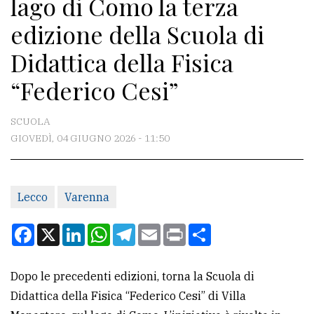
lago di Como la terza
CONTATTI
edizione della Scuola di
La
Didattica della Fisica
redazione
“Federico Cesi”
Scrivici
Per
SCUOLA
la
GIOVEDÌ, 04 GIUGNO 2026 - 11:50
tua
pubblicità
Lecco
Varenna
CERCA
Facebook
X
LinkedIn
WhatsApp
Telegram
Email
Print
Condividi
Cerca
per
Dopo le precedenti edizioni, torna la Scuola di
comune
Didattica della Fisica “Federico Cesi” di Villa
Ricerca