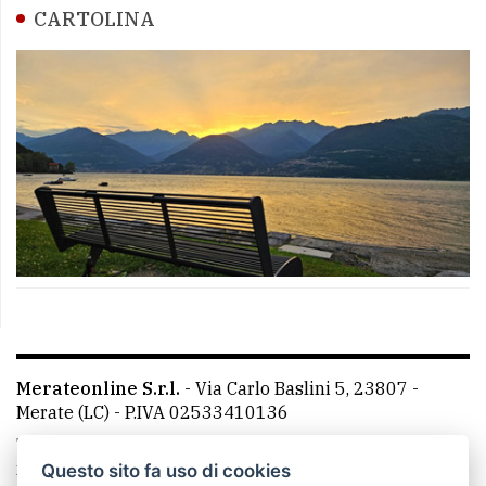
CARTOLINA
Merateonline S.r.l.
-
Via Carlo Baslini 5, 23807 -
Merate (LC)
- P.IVA 02533410136
Telefono:
039 9902881
- Whatsapp: 351 3481257 - E-
mail: redazione@leccoonline.com
Questo sito fa uso di cookies