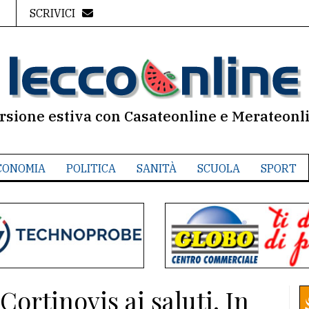
SCRIVICI
rsione estiva con Casateonline e Merateonl
CONOMIA
POLITICA
SANITÀ
SCUOLA
SPORT
ortinovis ai saluti. In