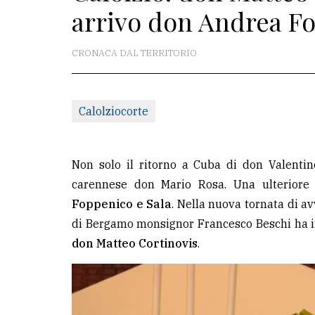
arrivo don Andrea Fo
redazione
Scrivici
CRONACA DAL TERRITORIO
Per
la
Calolziocorte
tua
pubblicità
Non solo il ritorno a Cuba di don Valentino 
CERCA
carennese don Mario Rosa. Una ulteriore n
Foppenico e Sala
. Nella nuova tornata di a
Cerca
di Bergamo monsignor Francesco Beschi ha ins
per
don Matteo Cortinovis
.
comune
Ricerca
avanzata