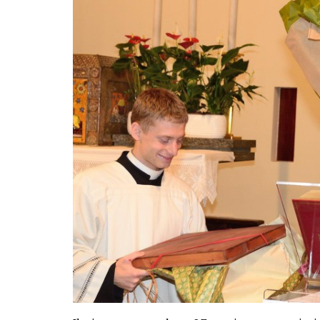
LE
ALTRE
TESTATE
PRIVACY
Privacy
policy
Cookie
policy