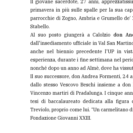
Il giovane sacerdote, 27 anni, apprezzatiss
primavera in più sulle spalle per la sua capa
parrocchie di Zogno, Ambria e Grumello de
Stabello.
Al suo posto giungerà a Calolzio
don An
dall'insediamento ufficiale in Val San Martin
anche nel biennio precedente l'UP in vist
esperienza, durante i fine settimana nel perio
nonché dopo un anno ad Almè, dove ha vissut
Il suo successore, don Andrea Formenti, 24 an
dallo stesso Vescovo Beschi insieme a don F
Vincenzo martiri di Pradalunga. I cinque an
tesi di baccalaureato dedicata alla figura
Treviolo, proprio come lui. “Un carmelitano di
Fondazione Giovanni XXIII.