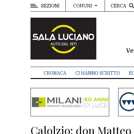
SEZIONI
CERCA
COMUNI
MENU
Editoriale
e
commenti
Ve
Contenuti
del
CRONACA
CI HANNO SCRITTO
E
sito
Appuntamenti
Meteo
CONTATTI
Calolzio: don Matteo C
La