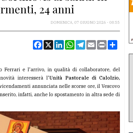
rmenti, 24 anni
DOMENICA, 07 GIUGNO 2026 - 08:55
Facebook
X
LinkedIn
WhatsApp
Telegram
Email
Print
Condiv
Ferrari e l'arrivo, in qualità di collaboratore, del
ovità interesserà l'
Unità Pastorale di Calolzio,
vvicendamenti annunciata nelle scorse ore, il Vescovo
erito, infatti, anche lo spostamento in altra sede di