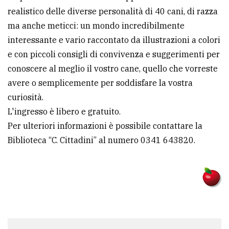
realistico delle diverse personalità di 40 cani, di razza
avanzata
ma anche meticci: un mondo incredibilmente
interessante e vario raccontato da illustrazioni a colori
LE
e con piccoli consigli di convivenza e suggerimenti per
ALTRE
TESTATE
conoscere al meglio il vostro cane, quello che vorreste
avere o semplicemente per soddisfare la vostra
curiosità.
L'ingresso è libero e gratuito.
Per ulteriori informazioni è possibile contattare la
Biblioteca “C. Cittadini” al numero 0341 643820.
PRIVACY
Privacy
policy
Cookie
policy