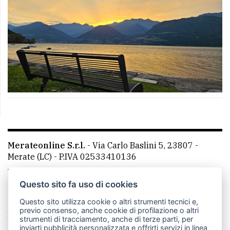
Merateonline S.r.l.
-
Via Carlo Baslini 5, 23807 -
Merate (LC)
- P.IVA 02533410136
Telefono:
039 9902881
- Whatsapp: 351 3481257 - E-
mail: redazione@leccoonline.com
Questo sito fa uso di cookies
La redazione
MerateOnline
CasateOnline
RSS
Questo sito utilizza cookie o altri strumenti tecnici e,
previo consenso, anche cookie di profilazione o altri
Made by
VIP
strumenti di tracciamento, anche di terze parti, per
inviarti pubblicità personalizzata e offrirti servizi in linea