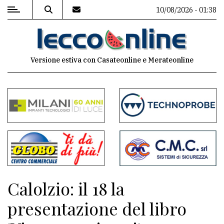
10/08/2026 - 01:38
MENU
Versione estiva con Casateonline e Merateonline
Editoriale
e
commenti
Contenuti
del
sito
Appuntamenti
Calolzio: il 18 la
Meteo
presentazione del libro