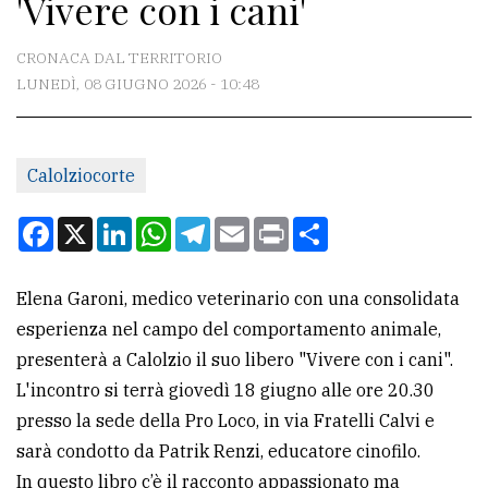
'Vivere con i cani'
CONTATTI
La
CRONACA DAL TERRITORIO
redazione
LUNEDÌ, 08 GIUGNO 2026 - 10:48
Scrivici
Per
Calolziocorte
la
Facebook
X
LinkedIn
WhatsApp
Telegram
Email
Print
Condividi
tua
pubblicità
Elena Garoni, medico veterinario con una consolidata
esperienza nel campo del comportamento animale,
CERCA
presenterà a Calolzio il suo libero "Vivere con i cani".
Cerca
L'incontro si terrà giovedì 18 giugno alle ore 20.30
per
presso la sede della Pro Loco, in via Fratelli Calvi e
comune
sarà condotto da Patrik Renzi, educatore cinofilo.
In questo libro c’è il racconto appassionato ma
Ricerca