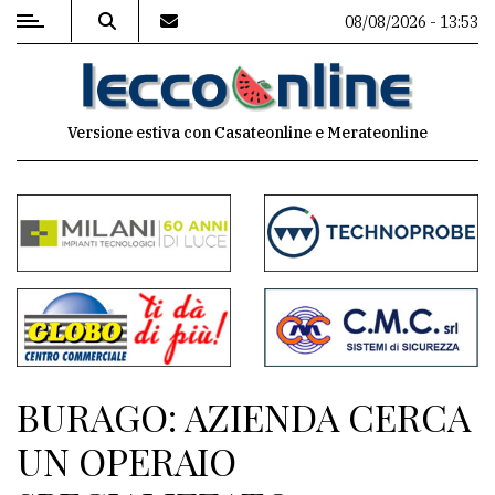
08/08/2026 - 13:53
MENU
Versione estiva con Casateonline e Merateonline
Editoriale
e
commenti
Contenuti
del
sito
Appuntamenti
BURAGO: AZIENDA CERCA
Meteo
UN OPERAIO