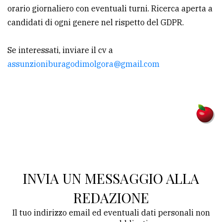
orario giornaliero con eventuali turni. Ricerca aperta a
avanzata
candidati di ogni genere nel rispetto del GDPR.
LE
Se interessati, inviare il cv a
ALTRE
assunzioniburagodimolgora@gmail.com
TESTATE
PRIVACY
Privacy
INVIA UN MESSAGGIO ALLA
policy
REDAZIONE
Cookie
Il tuo indirizzo email ed eventuali dati personali non
policy