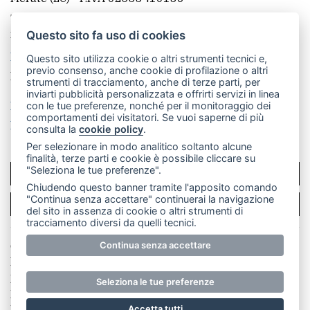
Telefono:
039 9902881
- Whatsapp: 351 3481257 - E-
mail: redazione@leccoonline.com
Questo sito fa uso di cookies
La redazione
MerateOnline
CasateOnline
RSS
Questo sito utilizza cookie o altri strumenti tecnici e,
previo consenso, anche cookie di profilazione o altri
Made by
VIP
strumenti di tracciamento, anche di terze parti, per
inviarti pubblicità personalizzata e offrirti servizi in linea
Privacy policy
Cookie policy
con le tue preferenze, nonché per il monitoraggio dei
comportamenti dei visitatori. Se vuoi saperne di più
Rivedi le tue scelte sui cookie
consulta la
cookie policy
.
Per selezionare in modo analitico soltanto alcune
finalità, terze parti e cookie è possibile cliccare su
"Seleziona le tue preferenze".
SCRIVICI
Chiudendo questo banner tramite l'apposito comando
"Continua senza accettare" continuerai la navigazione
PER LA TUA PUBBLICITÀ
del sito in assenza di cookie o altri strumenti di
tracciamento diversi da quelli tecnici.
© Copyright Merateonline S.r.l. - Tutti i diritti riservati.
Continua senza accettare
E' proibita la riproduzione e pubblicazione anche
parziale di testi, articoli e immagini senza la
Seleziona le tue preferenze
preventiva autorizzazione scritta dell'editore. RI Lecco
numero Rea LC 291.277 - Capitale sociale 10.329,14 €
Accetta tutti