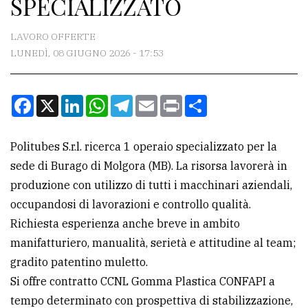
SPECIALIZZATO
CONTATTI
La
LAVORO OFFERTE
redazione
LUNEDÌ, 08 GIUGNO 2026 - 17:53
Scrivici
Facebook
X
LinkedIn
WhatsApp
Telegram
Email
Print
Condividi
Per
la
tua
Politubes S.r.l. ricerca 1 operaio specializzato per la
pubblicità
sede di Burago di Molgora (MB). La risorsa lavorerà in
produzione con utilizzo di tutti i macchinari aziendali,
occupandosi di lavorazioni e controllo qualità.
CERCA
Richiesta esperienza anche breve in ambito
Cerca
manifatturiero, manualità, serietà e attitudine al team;
per
gradito patentino muletto.
comune
Si offre contratto CCNL Gomma Plastica CONFAPI a
tempo determinato con prospettiva di stabilizzazione,
Ricerca