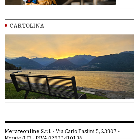
CARTOLINA
Merateonline S.r.l.
-
Via Carlo Baslini 5, 23807 -
Merate (LC)
- P.IVA 02533410136