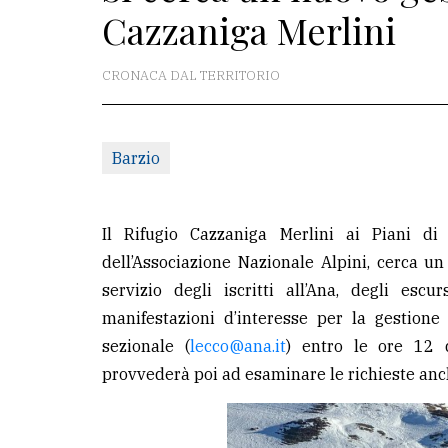
Cazzaniga Merlini
redazione
Scrivici
CRONACA DAL TERRITORIO
Per
la
Barzio
tua
pubblicità
Il Rifugio Cazzaniga Merlini ai Piani di
CERCA
dell’Associazione Nazionale Alpini, cerca un
servizio degli iscritti all’Ana, degli esc
Cerca
manifestazioni d’interesse per la gestion
per
sezionale (
lecco@ana.it
) entro le ore 12
comune
provvederà poi ad esaminare le richieste anch
Ricerca
avanzata