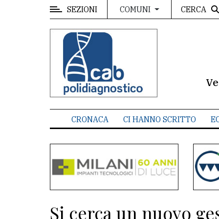
SEZIONI
CERCA
COMUNI
MENU
Editoriale
e
commenti
Ve
Contenuti
del
CRONACA
CI HANNO SCRITTO
E
sito
Appuntamenti
Meteo
CONTATTI
Si cerca un nuovo ges
La