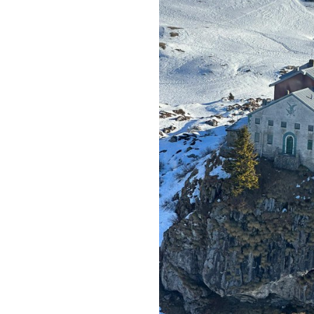
LE
ALTRE
TESTATE
PRIVACY
Privacy
policy
Cookie
policy