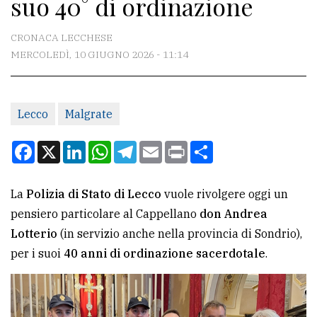
suo 40° di ordinazione
CONTATTI
La
CRONACA LECCHESE
redazione
MERCOLEDÌ, 10 GIUGNO 2026 - 11:14
Scrivici
Per
Lecco
Malgrate
la
Facebook
X
LinkedIn
WhatsApp
Telegram
Email
Print
Condividi
tua
pubblicità
La
Polizia di Stato di Lecco
vuole rivolgere oggi un
pensiero particolare al Cappellano
don Andrea
CERCA
Lotterio
(in servizio anche nella provincia di Sondrio),
Cerca
per i suoi
40 anni di ordinazione sacerdotale
.
per
comune
Ricerca