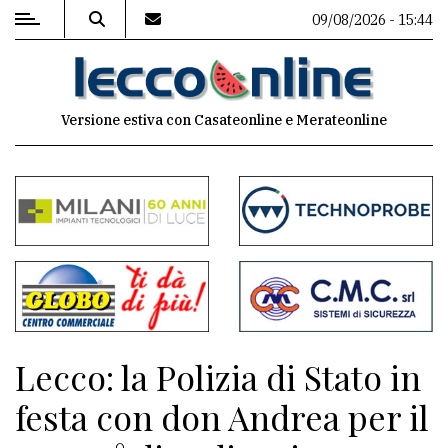
09/08/2026 - 15:44
MENU
Versione estiva con Casateonline e Merateonline
Editoriale
e
commenti
Contenuti
del
sito
Appuntamenti
Lecco: la Polizia di Stato in
Meteo
festa con don Andrea per il