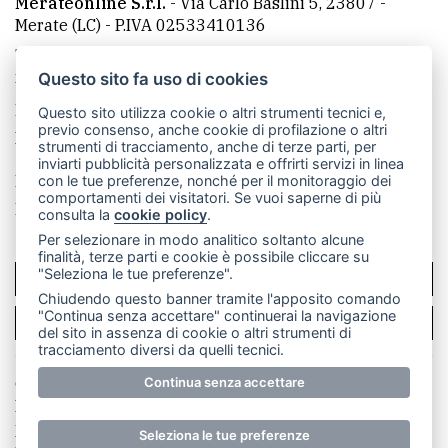
Merateonline S.r.l.
-
Via Carlo Baslini 5, 23807 -
Merate (LC)
- P.IVA 02533410136
Telefono:
039 9902881
- Whatsapp: 351 3481257 - E-
mail: redazione@leccoonline.com
Questo sito fa uso di cookies
La redazione
MerateOnline
CasateOnline
RSS
Questo sito utilizza cookie o altri strumenti tecnici e,
previo consenso, anche cookie di profilazione o altri
Made by
VIP
strumenti di tracciamento, anche di terze parti, per
inviarti pubblicità personalizzata e offrirti servizi in linea
Privacy policy
Cookie policy
con le tue preferenze, nonché per il monitoraggio dei
comportamenti dei visitatori. Se vuoi saperne di più
Rivedi le tue scelte sui cookie
consulta la
cookie policy
.
Per selezionare in modo analitico soltanto alcune
finalità, terze parti e cookie è possibile cliccare su
"Seleziona le tue preferenze".
SCRIVICI
Chiudendo questo banner tramite l'apposito comando
"Continua senza accettare" continuerai la navigazione
PER LA TUA PUBBLICITÀ
del sito in assenza di cookie o altri strumenti di
tracciamento diversi da quelli tecnici.
Continua senza accettare
© Copyright Merateonline S.r.l. - Tutti i diritti riservati.
E' proibita la riproduzione e pubblicazione anche
parziale di testi, articoli e immagini senza la
Seleziona le tue preferenze