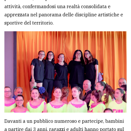
attività, confermandosi una realtà consolidata e
avanzata
apprezzata nel panorama delle discipline artistiche e
sportive del territorio.
LE
ALTRE
TESTATE
PRIVACY
Privacy
policy
Cookie
Davanti a un pubblico numeroso e partecipe, bambini
policy
a partire dai 3 anni, ragazzi e adulti hanno portato sul