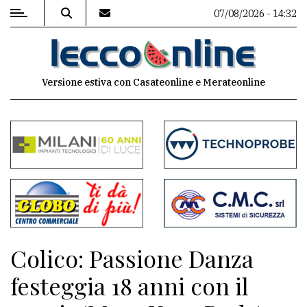
07/08/2026 - 14:32
MENU
Versione estiva con Casateonline e Merateonline
Editoriale
e
commenti
Contenuti
del
sito
Appuntamenti
Colico: Passione Danza
Meteo
festeggia 18 anni con il