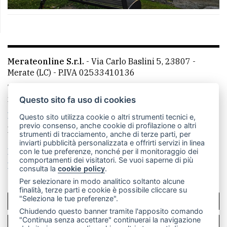
Merateonline S.r.l.
-
Via Carlo Baslini 5, 23807 -
Merate (LC)
- P.IVA 02533410136
Telefono:
039 9902881
- Whatsapp: 351 3481257 - E-
mail: redazione@leccoonline.com
Questo sito fa uso di cookies
La redazione
MerateOnline
CasateOnline
RSS
Questo sito utilizza cookie o altri strumenti tecnici e,
previo consenso, anche cookie di profilazione o altri
Made by
VIP
strumenti di tracciamento, anche di terze parti, per
inviarti pubblicità personalizzata e offrirti servizi in linea
Privacy policy
Cookie policy
con le tue preferenze, nonché per il monitoraggio dei
comportamenti dei visitatori. Se vuoi saperne di più
Rivedi le tue scelte sui cookie
consulta la
cookie policy
.
Per selezionare in modo analitico soltanto alcune
finalità, terze parti e cookie è possibile cliccare su
"Seleziona le tue preferenze".
SCRIVICI
Chiudendo questo banner tramite l'apposito comando
"Continua senza accettare" continuerai la navigazione
PER LA TUA PUBBLICITÀ