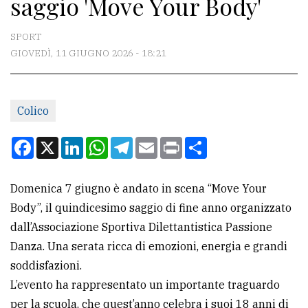
saggio 'Move Your Body'
CONTATTI
La
SPORT
redazione
GIOVEDÌ, 11 GIUGNO 2026 - 18:21
Scrivici
Per
Colico
la
Facebook
X
LinkedIn
WhatsApp
Telegram
Email
Print
Condividi
tua
pubblicità
Domenica 7 giugno è andato in scena “Move Your
Body”, il quindicesimo saggio di fine anno organizzato
CERCA
dall’Associazione Sportiva Dilettantistica Passione
Cerca
Danza. Una serata ricca di emozioni, energia e grandi
per
soddisfazioni.
comune
L’evento ha rappresentato un importante traguardo
per la scuola, che quest’anno celebra i suoi 18 anni di
Ricerca