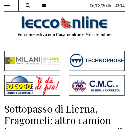
06/08/2026 - 22:14
MENU
Versione estiva con Casateonline e Merateonline
Editoriale
e
commenti
Contenuti
del
sito
Appuntamenti
Sottopasso di Lierna,
Meteo
Fragomeli: altro camion