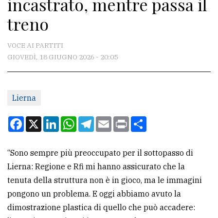
incastrato, mentre passa il
CONTATTI
treno
La
redazione
VOCE AI PARTITI
Scrivici
GIOVEDÌ, 18 GIUGNO 2026 - 20:05
Per
la
Lierna
tua
pubblicità
Facebook
X
LinkedIn
WhatsApp
Telegram
Email
Print
Condividi
CERCA
“Sono sempre più preoccupato per il sottopasso di
Lierna: Regione e Rfi mi hanno assicurato che la
Cerca
tenuta della struttura non è in gioco, ma le immagini
per
pongono un problema. E oggi abbiamo avuto la
comune
dimostrazione plastica di quello che può accadere:
Ricerca