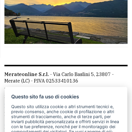
Merateonline S.r.l.
-
Via Carlo Baslini 5, 23807 -
Merate (LC)
- P.IVA 02533410136
Telefono:
039 9902881
- Whatsapp: 351 3481257 - E-
mail: redazione@leccoonline.com
Questo sito fa uso di cookies
La redazione
MerateOnline
CasateOnline
RSS
Questo sito utilizza cookie o altri strumenti tecnici e,
previo consenso, anche cookie di profilazione o altri
Made by
VIP
strumenti di tracciamento, anche di terze parti, per
inviarti pubblicità personalizzata e offrirti servizi in linea
Privacy policy
Cookie policy
con le tue preferenze, nonché per il monitoraggio dei
comportamenti dei visitatori. Se vuoi saperne di più