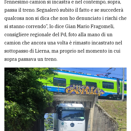
l’ennesimo camion si incastra e nel contempo, sopra,
avanzata
passa il treno. Segnalerò subito il fatto e se succederà
qualcosa non si dica che non ho denunciato i rischi che
si stanno correndo”, lo dice Gian Mario Fragomeli,
LE
ALTRE
consigliere regionale del Pd, foto alla mano di un
TESTATE
camion che ancora una volta è rimasto incastrato nel
sottopasso di Lierna, ma proprio nel momento in cui
sopra passava un treno.
PRIVACY
Privacy
policy
Cookie
policy