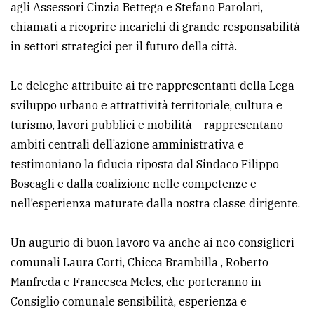
agli Assessori Cinzia Bettega e Stefano Parolari,
avanzata
chiamati a ricoprire incarichi di grande responsabilità
in settori strategici per il futuro della città.
LE
ALTRE
Le deleghe attribuite ai tre rappresentanti della Lega –
TESTATE
sviluppo urbano e attrattività territoriale, cultura e
turismo, lavori pubblici e mobilità – rappresentano
ambiti centrali dell’azione amministrativa e
testimoniano la fiducia riposta dal Sindaco Filippo
Boscagli e dalla coalizione nelle competenze e
nell’esperienza maturate dalla nostra classe dirigente.
PRIVACY
Privacy
Un augurio di buon lavoro va anche ai neo consiglieri
policy
comunali Laura Corti, Chicca Brambilla , Roberto
Manfreda e Francesca Meles, che porteranno in
Cookie
Consiglio comunale sensibilità, esperienza e
policy