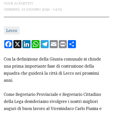
CONTATTI
VOCE AI PARTITI
VENERDÌ, 19 GIUGNO 2026 - 14:32
La
redazione
Scrivici
Lecco
Per
Facebook
X
LinkedIn
WhatsApp
Telegram
Email
Print
Condividi
la
tua
Con la definizione della Giunta comunale si chiude
pubblicità
una prima importante fase di costruzione della
squadra che guiderà la città di Lecco nei prossimi
CERCA
anni.
Cerca
Come Segretario Provinciale e Segretario Cittadino
per
della Lega desideriamo rivolgere i nostri migliori
comune
auguri di buon lavoro al Vicesindaco Carlo Piazza e
Ricerca