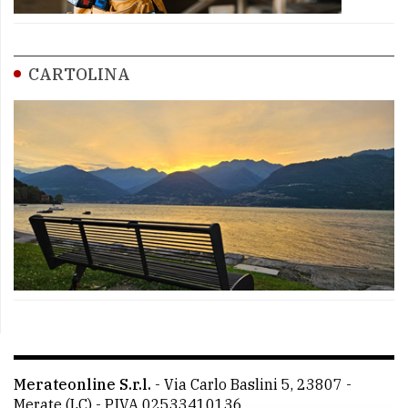
CARTOLINA
Merateonline S.r.l.
-
Via Carlo Baslini 5, 23807 -
Merate (LC)
- P.IVA 02533410136