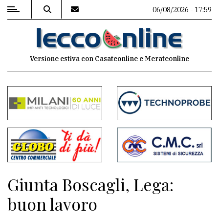
06/08/2026 - 17:59
MENU
Versione estiva con Casateonline e Merateonline
Editoriale
e
commenti
Contenuti
del
sito
Appuntamenti
Giunta Boscagli, Lega:
Meteo
buon lavoro