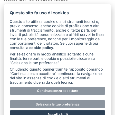
Telefono:
039 9902881
- Whatsapp: 351 3481257 - E-
mail: redazione@leccoonline.com
Questo sito fa uso di cookies
La redazione
MerateOnline
CasateOnline
RSS
Questo sito utilizza cookie o altri strumenti tecnici e,
previo consenso, anche cookie di profilazione o altri
Made by
VIP
strumenti di tracciamento, anche di terze parti, per
inviarti pubblicità personalizzata e offrirti servizi in linea
Privacy policy
Cookie policy
con le tue preferenze, nonché per il monitoraggio dei
comportamenti dei visitatori. Se vuoi saperne di più
Rivedi le tue scelte sui cookie
consulta la
cookie policy
.
Per selezionare in modo analitico soltanto alcune
finalità, terze parti e cookie è possibile cliccare su
"Seleziona le tue preferenze".
SCRIVICI
Chiudendo questo banner tramite l'apposito comando
"Continua senza accettare" continuerai la navigazione
PER LA TUA PUBBLICITÀ
del sito in assenza di cookie o altri strumenti di
tracciamento diversi da quelli tecnici.
© Copyright Merateonline S.r.l. - Tutti i diritti riservati.
Continua senza accettare
E' proibita la riproduzione e pubblicazione anche
parziale di testi, articoli e immagini senza la
Seleziona le tue preferenze
preventiva autorizzazione scritta dell'editore. RI Lecco
numero Rea LC 291.277 - Capitale sociale 10.329,14 €
Accetta tutti