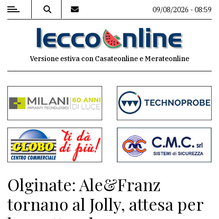
09/08/2026 - 08:59
MENU
Versione estiva con Casateonline e Merateonline
Editoriale
e
commenti
Contenuti
del
sito
Appuntamenti
Olginate: Ale&Franz
Meteo
tornano al Jolly, attesa per