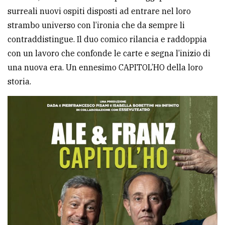
surreali nuovi ospiti disposti ad entrare nel loro
avanzata
strambo universo con l’ironia che da sempre li
contraddistingue. Il duo comico rilancia e raddoppia
LE
con un lavoro che confonde le carte e segna l’inizio di
ALTRE
TESTATE
una nuova era. Un ennesimo CAPITOL’HO della loro
storia.
PRIVACY
Privacy
policy
Cookie
policy