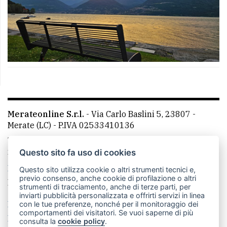
Merateonline S.r.l.
-
Via Carlo Baslini 5, 23807 -
Merate (LC)
- P.IVA 02533410136
Telefono:
039 9902881
- Whatsapp: 351 3481257 - E-
mail: redazione@leccoonline.com
Questo sito fa uso di cookies
La redazione
MerateOnline
CasateOnline
RSS
Questo sito utilizza cookie o altri strumenti tecnici e,
previo consenso, anche cookie di profilazione o altri
Made by
VIP
strumenti di tracciamento, anche di terze parti, per
inviarti pubblicità personalizzata e offrirti servizi in linea
Privacy policy
Cookie policy
con le tue preferenze, nonché per il monitoraggio dei
comportamenti dei visitatori. Se vuoi saperne di più
Rivedi le tue scelte sui cookie
consulta la
cookie policy
.