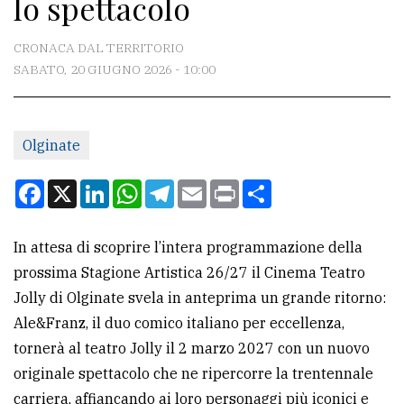
lo spettacolo
CONTATTI
La
CRONACA DAL TERRITORIO
redazione
SABATO, 20 GIUGNO 2026 - 10:00
Scrivici
Per
Olginate
la
Facebook
X
LinkedIn
WhatsApp
Telegram
Email
Print
Condividi
tua
pubblicità
In attesa di scoprire l’intera programmazione della
prossima Stagione Artistica 26/27 il Cinema Teatro
CERCA
Jolly di Olginate svela in anteprima un grande ritorno:
Cerca
Ale&Franz, il duo comico italiano per eccellenza,
per
tornerà al teatro Jolly il 2 marzo 2027 con un nuovo
comune
originale spettacolo che ne ripercorre la trentennale
carriera, affiancando ai loro personaggi più iconici e
Ricerca