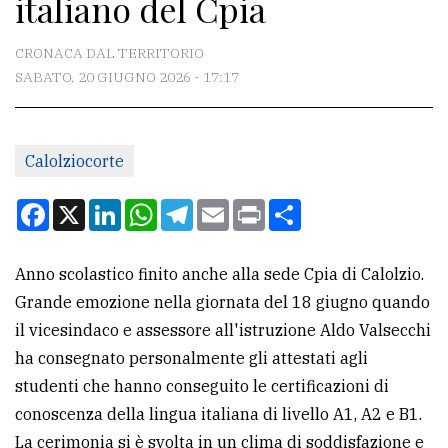
italiano del Cpia
CONTATTI
La
CRONACA DAL TERRITORIO
redazione
SABATO, 20 GIUGNO 2026 - 17:17
Scrivici
Per
Calolziocorte
la
Facebook
X
LinkedIn
WhatsApp
Telegram
Email
Print
Condividi
tua
pubblicità
Anno scolastico finito anche alla sede Cpia di Calolzio.
Grande emozione nella giornata del 18 giugno quando
CERCA
il vicesindaco e assessore all'istruzione Aldo Valsecchi
Cerca
ha consegnato personalmente gli attestati agli
per
studenti che hanno conseguito le certificazioni di
comune
conoscenza della lingua italiana di livello A1, A2 e B1.
La cerimonia si è svolta in un clima di soddisfazione e
Ricerca