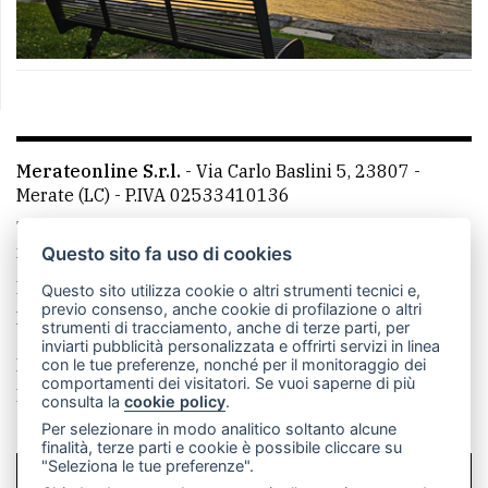
Merateonline S.r.l.
-
Via Carlo Baslini 5, 23807 -
Merate (LC)
- P.IVA 02533410136
Telefono:
039 9902881
- Whatsapp: 351 3481257 - E-
mail: redazione@leccoonline.com
Questo sito fa uso di cookies
La redazione
MerateOnline
CasateOnline
RSS
Questo sito utilizza cookie o altri strumenti tecnici e,
previo consenso, anche cookie di profilazione o altri
Made by
VIP
strumenti di tracciamento, anche di terze parti, per
inviarti pubblicità personalizzata e offrirti servizi in linea
Privacy policy
Cookie policy
con le tue preferenze, nonché per il monitoraggio dei
comportamenti dei visitatori. Se vuoi saperne di più
Rivedi le tue scelte sui cookie
consulta la
cookie policy
.
Per selezionare in modo analitico soltanto alcune
finalità, terze parti e cookie è possibile cliccare su
"Seleziona le tue preferenze".
SCRIVICI