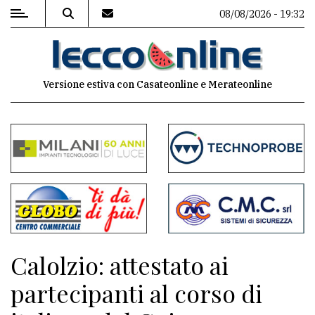
08/08/2026 - 19:32
MENU
Versione estiva con Casateonline e Merateonline
Editoriale
e
commenti
Contenuti
del
sito
Appuntamenti
Calolzio: attestato ai
Meteo
partecipanti al corso di