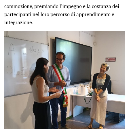
commozione, premiando l'impegno e la costanza dei
avanzata
partecipanti nel loro percorso di apprendimento e
integrazione.
LE
ALTRE
TESTATE
PRIVACY
Privacy
policy
Cookie
policy