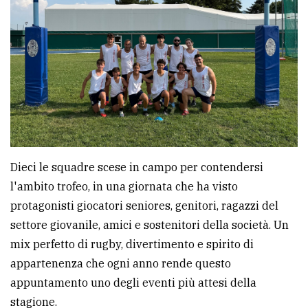
avanzata
LE
ALTRE
TESTATE
Dieci le squadre scese in campo per contendersi
l'ambito trofeo, in una giornata che ha visto
PRIVACY
protagonisti giocatori seniores, genitori, ragazzi del
settore giovanile, amici e sostenitori della società. Un
Privacy
mix perfetto di rugby, divertimento e spirito di
policy
appartenenza che ogni anno rende questo
Cookie
appuntamento uno degli eventi più attesi della
policy
stagione.