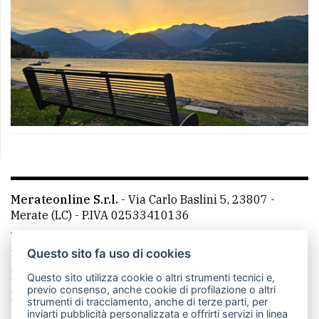
Merateonline S.r.l.
-
Via Carlo Baslini 5, 23807 -
Merate (LC)
- P.IVA 02533410136
Telefono:
039 9902881
- Whatsapp: 351 3481257 - E-
mail: redazione@leccoonline.com
Questo sito fa uso di cookies
La redazione
MerateOnline
CasateOnline
RSS
Questo sito utilizza cookie o altri strumenti tecnici e,
previo consenso, anche cookie di profilazione o altri
Made by
VIP
strumenti di tracciamento, anche di terze parti, per
inviarti pubblicità personalizzata e offrirti servizi in linea