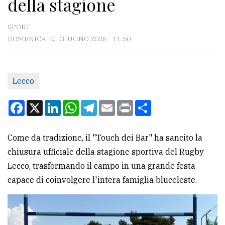
della stagione
CONTATTI
La
SPORT
redazione
DOMENICA, 21 GIUGNO 2026 - 11:50
Scrivici
Per
Lecco
la
Facebook
X
LinkedIn
WhatsApp
Telegram
Email
Print
Condividi
tua
pubblicità
Come da tradizione, il "Touch dei Bar" ha sancito la
chiusura ufficiale della stagione sportiva del Rugby
CERCA
Lecco, trasformando il campo in una grande festa
Cerca
capace di coinvolgere l'intera famiglia bluceleste.
per
comune
Ricerca