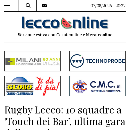
07/08/2026 - 20:27
MENU
Versione estiva con Casateonline e Merateonline
Editoriale
e
commenti
Contenuti
del
sito
Appuntamenti
Rugby Lecco: 10 squadre a
Meteo
'Touch dei Bar’, ultima gara