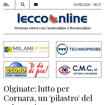
10/08/2026 - 08:27
MENU
Versione estiva con Casateonline e Merateonline
Editoriale
e
commenti
Contenuti
del
sito
Appuntamenti
Olginate: lutto per
Meteo
Cornara, un 'pilastro' del