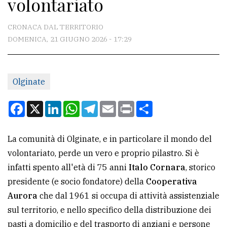
volontariato
CONTATTI
La
CRONACA DAL TERRITORIO
redazione
DOMENICA, 21 GIUGNO 2026 - 17:29
Scrivici
Per
Olginate
la
Facebook
X
LinkedIn
WhatsApp
Telegram
Email
Print
Condividi
tua
pubblicità
La comunità di Olginate, e in particolare il mondo del
volontariato, perde un vero e proprio pilastro. Si è
CERCA
infatti spento all'età di 75 anni
Italo Cornara
, storico
Cerca
presidente (e socio fondatore) della
Cooperativa
per
Aurora
che dal 1961 si occupa di attività assistenziale
comune
sul territorio, e nello specifico della distribuzione dei
pasti a domicilio e del trasporto di anziani e persone
Ricerca