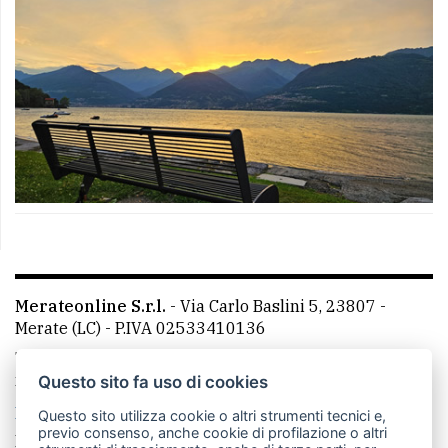
Merateonline S.r.l.
-
Via Carlo Baslini 5, 23807 -
Merate (LC)
- P.IVA 02533410136
Telefono:
039 9902881
- Whatsapp: 351 3481257 - E-
mail: redazione@leccoonline.com
Questo sito fa uso di cookies
La redazione
MerateOnline
CasateOnline
RSS
Questo sito utilizza cookie o altri strumenti tecnici e,
previo consenso, anche cookie di profilazione o altri
Made by
VIP