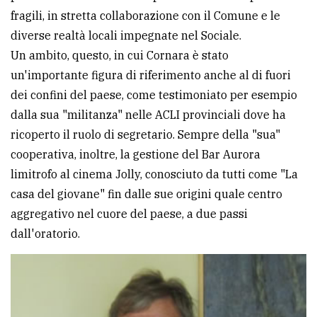
fragili, in stretta collaborazione con il Comune e le
avanzata
diverse realtà locali impegnate nel Sociale.
Un ambito, questo, in cui Cornara è stato
LE
un'importante figura di riferimento anche al di fuori
ALTRE
TESTATE
dei confini del paese, come testimoniato per esempio
dalla sua "militanza" nelle ACLI provinciali dove ha
ricoperto il ruolo di segretario. Sempre della "sua"
cooperativa, inoltre, la gestione del Bar Aurora
limitrofo al cinema Jolly, conosciuto da tutti come "La
casa del giovane" fin dalle sue origini quale centro
PRIVACY
aggregativo nel cuore del paese, a due passi
dall'oratorio.
Privacy
policy
Cookie
policy