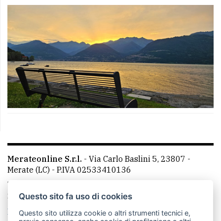
Merateonline S.r.l.
-
Via Carlo Baslini 5, 23807 -
Merate (LC)
- P.IVA 02533410136
Telefono:
039 9902881
- Whatsapp: 351 3481257 - E-
mail: redazione@leccoonline.com
Questo sito fa uso di cookies
La redazione
MerateOnline
CasateOnline
RSS
Questo sito utilizza cookie o altri strumenti tecnici e,