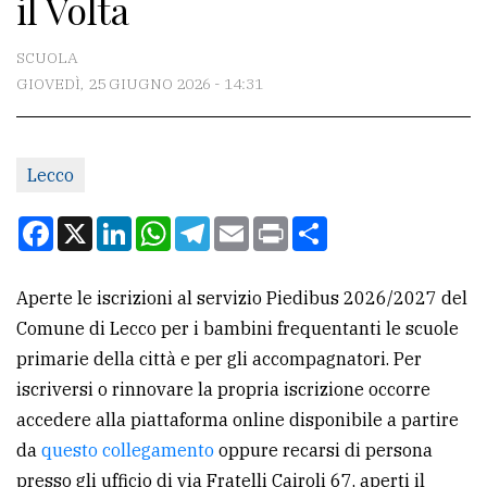
il Volta
CONTATTI
La
SCUOLA
redazione
GIOVEDÌ, 25 GIUGNO 2026 - 14:31
Scrivici
Per
Lecco
la
Facebook
X
LinkedIn
WhatsApp
Telegram
Email
Print
Condividi
tua
pubblicità
Aperte le iscrizioni al servizio Piedibus 2026/2027 del
Comune di Lecco per i bambini frequentanti le scuole
CERCA
primarie della città e per gli accompagnatori. Per
Cerca
iscriversi o rinnovare la propria iscrizione occorre
per
accedere alla piattaforma online disponibile a partire
comune
da
questo collegamento
oppure recarsi di persona
presso gli ufficio di via Fratelli Cairoli 67, aperti il
Ricerca