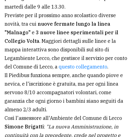
martedì dalle 9 alle 13.30.
avanzata
Previste per il prossimo anno scolastico diverse
novità, tra cui
nuove fermate lungo la linea
LE
"Malnago"
e
3 nuove linee sperimentali per il
ALTRE
TESTATE
Collegio Volta
. Maggiori dettagli sulle linee e la
mappa interattiva sono disponibili sul sito di
Legambiente Lecco, che gestisce il servizio per conto
del Comune di Lecco, a
questo collegamento
.
Il Piedibus funziona sempre, anche quando piove e
nevica, e l'iscrizione è gratuita, ma per ogni linea
PRIVACY
servono 8/10 accompagnatori volontari, come
garanzia che ogni giorno i bambini siano seguiti da
Privacy
almeno 2/3 adulti.
policy
Così l'assessore all'Ambiente del Comune di Lecco
Cookie
Simone Brigatti
:
"La nuova Amministrazione, in
policy
continuità con la precedente, crede nel progetto e