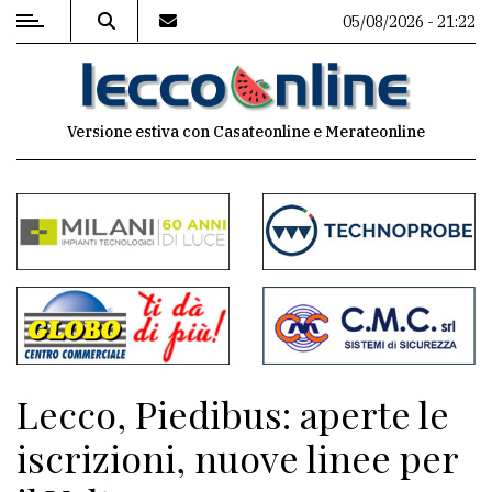
05/08/2026 - 21:22
MENU
Versione estiva con Casateonline e Merateonline
Editoriale
e
commenti
Contenuti
del
sito
Appuntamenti
Lecco, Piedibus: aperte le
Meteo
iscrizioni, nuove linee per