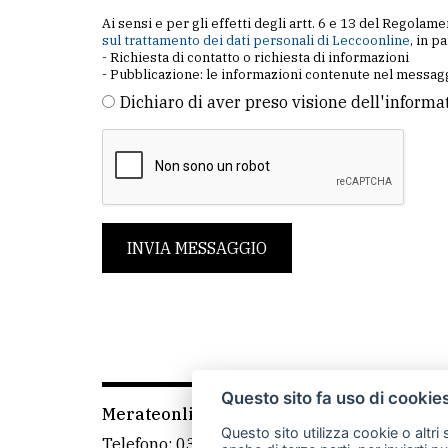
Ai sensi e per gli effetti degli artt. 6 e 13 del Regol
sul trattamento dei dati personali di Leccoonline
, in p
- Richiesta di contatto o richiesta di informazioni
- Pubblicazione: le informazioni contenute nel messagg
Dichiaro di aver preso visione dell'informa
INVIA MESSAGGIO
Questo sito fa uso di cookie
Merateonline S.r.l.
-
Via Carlo Baslini 5, 238
Questo sito utilizza cookie o altri
Telefono:
039 9902881
- Whatsapp: 351 3481