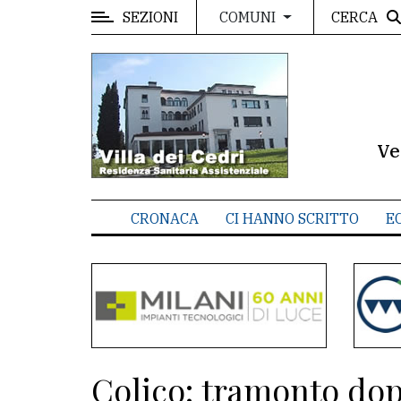
SEZIONI
CERCA
COMUNI
MENU
Editoriale
e
commenti
Ve
Contenuti
del
CRONACA
CI HANNO SCRITTO
E
sito
Appuntamenti
Meteo
CONTATTI
Colico: tramonto do
La