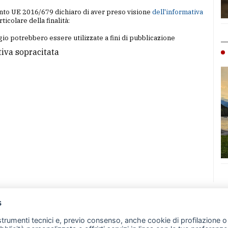
amento UE 2016/679 dichiaro di aver preso visione
dell'informativa
articolare della finalità:
io potrebbero essere utilizzate a fini di pubblicazione
tiva sopracitata
s
07 - Merate (LC)
- P.IVA 02533410136
 strumenti tecnici e, previo consenso, anche cookie di profilazione o 
257 - E-mail: redazione@leccoonline.com