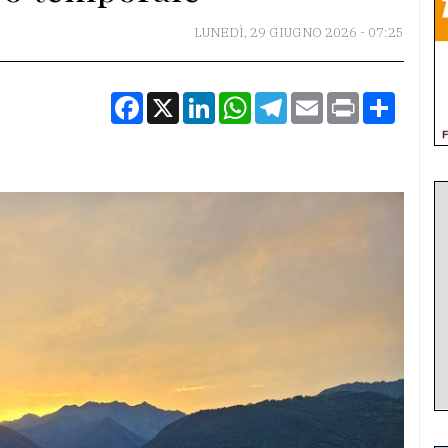
LUNEDÌ, 29 GIUGNO 2026 - 07:25
Facebook
X
LinkedIn
WhatsApp
Telegram
Email
Print
Condiv