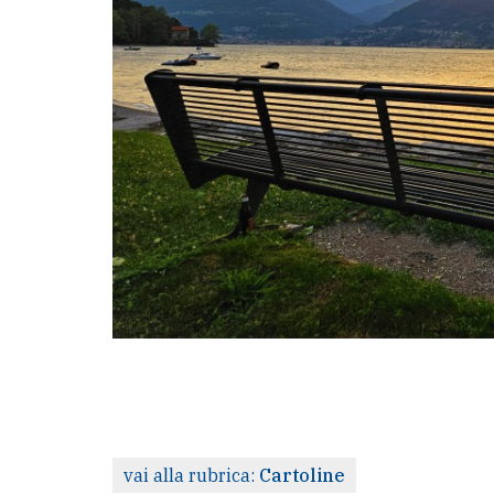
LE
ALTRE
TESTATE
PRIVACY
Privacy
policy
Cookie
policy
vai alla rubrica:
Cartoline