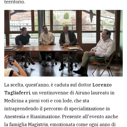
territorio.
avanzata
LE
ALTRE
TESTATE
PRIVACY
La scelta, quest’anno, è caduta sul dottor
Lorenzo
Tagliaferri
, un ventinovenne di Airuno laureato in
Privacy
Medicina a pieni voti e con lode, che sta
policy
intraprendendo il percorso di specializzazione in
Cookie
Anestesia e Rianimazione. Presente all'evento anche
policy
la famiglia Magistris, emozionata come ogni anno di