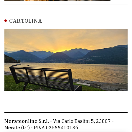
CARTOLINA
Merateonline S.r.l.
-
Via Carlo Baslini 5, 23807 -
Merate (LC)
- P.IVA 02533410136