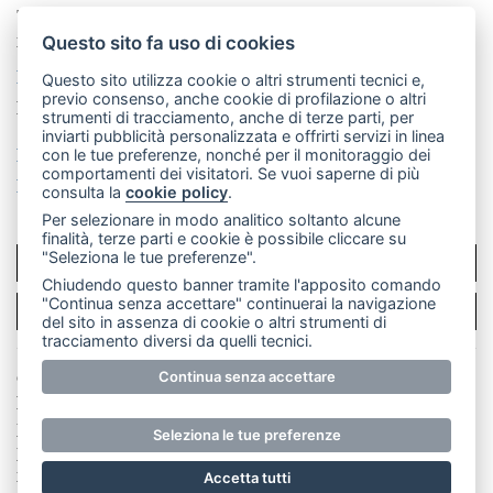
Telefono:
039 9902881
- Whatsapp: 351 3481257 - E-
mail: redazione@leccoonline.com
Questo sito fa uso di cookies
La redazione
MerateOnline
CasateOnline
RSS
Questo sito utilizza cookie o altri strumenti tecnici e,
previo consenso, anche cookie di profilazione o altri
Made by
VIP
strumenti di tracciamento, anche di terze parti, per
inviarti pubblicità personalizzata e offrirti servizi in linea
Privacy policy
Cookie policy
con le tue preferenze, nonché per il monitoraggio dei
comportamenti dei visitatori. Se vuoi saperne di più
Rivedi le tue scelte sui cookie
consulta la
cookie policy
.
Per selezionare in modo analitico soltanto alcune
finalità, terze parti e cookie è possibile cliccare su
"Seleziona le tue preferenze".
SCRIVICI
Chiudendo questo banner tramite l'apposito comando
"Continua senza accettare" continuerai la navigazione
PER LA TUA PUBBLICITÀ
del sito in assenza di cookie o altri strumenti di
tracciamento diversi da quelli tecnici.
© Copyright Merateonline S.r.l. - Tutti i diritti riservati.
Continua senza accettare
E' proibita la riproduzione e pubblicazione anche
parziale di testi, articoli e immagini senza la
Seleziona le tue preferenze
preventiva autorizzazione scritta dell'editore. RI Lecco
numero Rea LC 291.277 - Capitale sociale 10.329,14 €
Accetta tutti