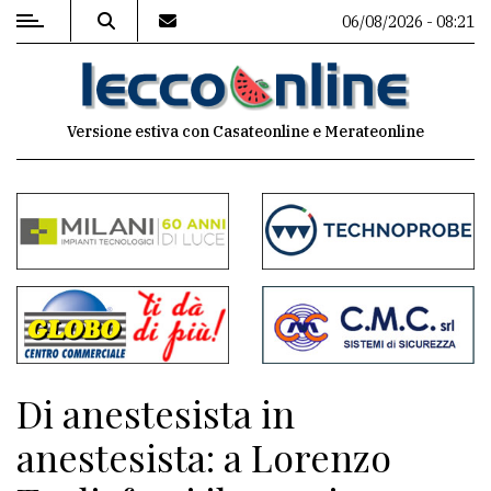
06/08/2026 - 08:21
MENU
Versione estiva con Casateonline e Merateonline
Editoriale
e
commenti
Contenuti
del
sito
Appuntamenti
Di anestesista in
Meteo
anestesista: a Lorenzo