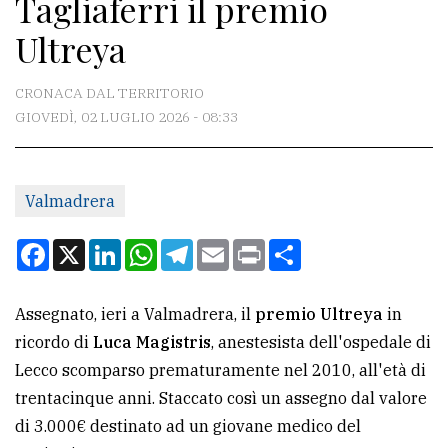
Tagliaferri il premio
CONTATTI
Ultreya
La
redazione
CRONACA DAL TERRITORIO
Scrivici
GIOVEDÌ, 02 LUGLIO 2026 - 08:33
Per
la
Valmadrera
tua
pubblicità
Facebook
X
LinkedIn
WhatsApp
Telegram
Email
Print
Condividi
CERCA
Assegnato, ieri a Valmadrera, il
premio Ultreya
in
ricordo di
Luca Magistris
, anestesista dell'ospedale di
Cerca
Lecco scomparso prematuramente nel 2010, all'età di
per
trentacinque anni. Staccato così un assegno dal valore
comune
di 3.000€ destinato ad un giovane medico del
Ricerca