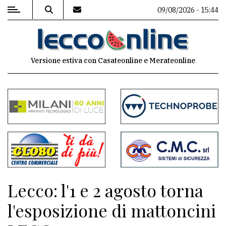
09/08/2026 - 15:44
MENU
Versione estiva con Casateonline e Merateonline
Editoriale
e
commenti
Contenuti
del
sito
Appuntamenti
Lecco: l'1 e 2 agosto torna
Meteo
l'esposizione di mattoncini