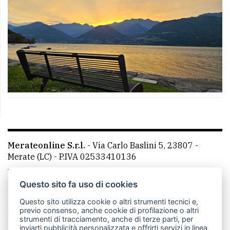
Merateonline S.r.l.
-
Via Carlo Baslini 5, 23807 -
Merate (LC)
- P.IVA 02533410136
Telefono:
039 9902881
- Whatsapp: 351 3481257 - E-
mail: redazione@leccoonline.com
Questo sito fa uso di cookies
La redazione
MerateOnline
CasateOnline
RSS
Questo sito utilizza cookie o altri strumenti tecnici e,
previo consenso, anche cookie di profilazione o altri
Made by
VIP
strumenti di tracciamento, anche di terze parti, per
inviarti pubblicità personalizzata e offrirti servizi in linea