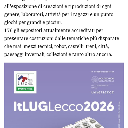
all'esposizione di creazioni e riproduzioni di ogni
avanzata
genere, laboratori, attività per i ragazzi e un punto
giochi per grandi e piccini.
LE
176 gli espositori attualmente accreditati per
ALTRE
TESTATE
presentare costruzioni dalle tematiche più disparate
che mai: mezzi tecnici, robot, castelli, treni, città,
paesaggi invernali, collezioni e tanto altro ancora.
PRIVACY
Privacy
policy
Cookie
policy