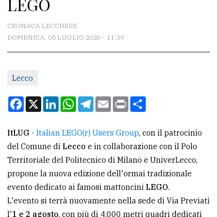
LEGO
CONTATTI
La
CRONACA LECCHESE
redazione
DOMENICA, 05 LUGLIO 2026 - 11:39
Scrivici
Per
Lecco
la
Facebook
X
LinkedIn
WhatsApp
Telegram
Email
Print
Condividi
tua
pubblicità
ItLUG
-
Italian LEGO(r) Users Group
, con il patrocinio
del Comune di
Lecco
e in collaborazione con il Polo
CERCA
Territoriale del Politecnico di Milano e UniverLecco,
Cerca
propone la nuova edizione dell'ormai tradizionale
per
evento dedicato ai famosi mattoncini
LEGO
.
comune
L'evento si terrà nuovamente nella sede di Via Previati
l'
1 e 2 agosto
, con più di 4.000 metri quadri dedicati
Ricerca