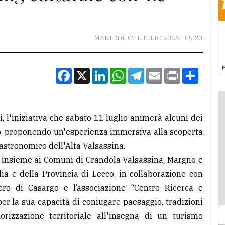
MARTEDÌ, 07 LUGLIO 2026 - 09:23
Facebook
X
LinkedIn
WhatsApp
Telegram
Email
Print
Condiv
, l'iniziativa che sabato 11 luglio animerà alcuni dei
rgo, proponendo un'esperienza immersiva alla scoperta
astronomico dell'Alta Valsassina.
 insieme ai Comuni di Crandola Valsassina, Margno e
a e della Provincia di Lecco, in collaborazione con
vero di Casargo e l’associazione “Centro Ricerca e
er la sua capacità di coniugare paesaggio, tradizioni
izzazione territoriale all'insegna di un turismo