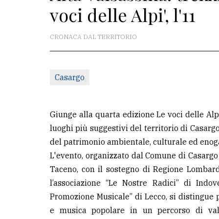
voci delle Alpi', l'11
redazione
Scrivici
CRONACA DAL TERRITORIO
Per
la
Casargo
tua
pubblicità
Giunge alla quarta edizione Le voci delle Alpi
CERCA
luoghi più suggestivi del territorio di Casa
del patrimonio ambientale, culturale ed enog
Cerca
L'evento, organizzato dal Comune di Casargo
per
Taceno, con il sostegno di Regione Lombardi
comune
l’associazione “Le Nostre Radici” di Indo
Ricerca
Promozione Musicale” di Lecco, si distingue p
avanzata
e musica popolare in un percorso di valor