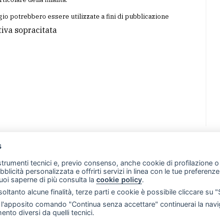
io potrebbero essere utilizzate a fini di pubblicazione
tiva sopracitata
s
07 - Merate (LC)
- P.IVA 02533410136
 strumenti tecnici e, previo consenso, anche cookie di profilazione o 
257 - E-mail: redazione@leccoonline.com
ubblicità personalizzata e offrirti servizi in linea con le tue preferen
uoi saperne di più consulta la
cookie policy
.
RSS
Made by
VIP
oltanto alcune finalità, terze parti e cookie è possibile cliccare su 
 scelte sui cookie
'apposito comando "Continua senza accettare" continuerai la navig
ento diversi da quelli tecnici.