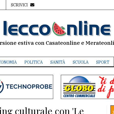
SCRIVICI
rsione estiva con Casateonline e Merateonl
CONOMIA
POLITICA
SANITÀ
SCUOLA
SPORT
ing culturale con 'Le