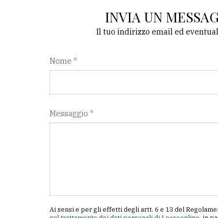
INVIA UN MESSA
Il tuo indirizzo email ed eventua
Nome *
Messaggio *
Ai sensi e per gli effetti degli artt. 6 e 13 del Regol
sul trattamento dei dati personali di Leccoonline
, in p