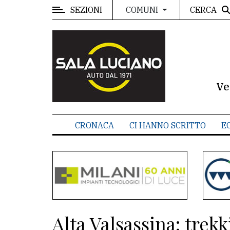
SEZIONI
CERCA
COMUNI
MENU
Editoriale
e
commenti
Ve
Contenuti
del
CRONACA
CI HANNO SCRITTO
E
sito
Appuntamenti
Meteo
CONTATTI
Alta Valsassina: trekk
La