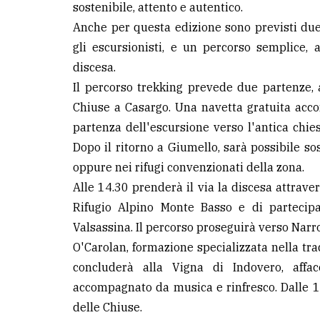
sostenibile, attento e autentico.
Anche per questa edizione sono previsti due 
LE
ALTRE
gli escursionisti, e un percorso semplice, 
TESTATE
discesa.
Il percorso trekking prevede due partenze, a
Chiuse a Casargo. Una navetta gratuita acco
partenza dell'escursione verso l'antica chies
Dopo il ritorno a Giumello, sarà possibile s
oppure nei rifugi convenzionati della zona.
PRIVACY
Alle 14.30 prenderà il via la discesa attraver
Privacy
Rifugio Alpino Monte Basso e di partecipar
policy
Valsassina. Il percorso proseguirà verso Narro
O'Carolan, formazione specializzata nella tra
Cookie
concluderà alla Vigna di Indovero, affa
policy
accompagnato da musica e rinfresco. Dalle 18
delle Chiuse.