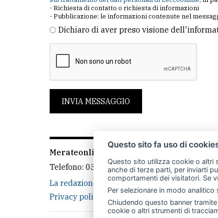
- Richiesta di contatto o richiesta di informazioni
- Pubblicazione: le informazioni contenute nel messagg
Dichiaro di aver preso visione dell'informa
INVIA MESSAGGIO
Questo sito fa uso di cookie
Merateonline S.r.l.
-
Via Carlo Baslini 5, 238
Questo sito utilizza cookie o altri
Telefono:
039 9902881
- Whatsapp: 351 3481
anche di terze parti, per inviarti p
comportamenti dei visitatori. Se v
La redazione
MerateOnline
CasateOnline
Per selezionare in modo analitico s
Privacy policy
Cookie policy
Rivedi le tue
Chiudendo questo banner tramite l
cookie o altri strumenti di tracciam