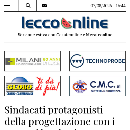
07/08/2026 - 16:44
MENU
Versione estiva con Casateonline e Merateonline
Editoriale
e
commenti
Contenuti
del
sito
Appuntamenti
Sindacati protagonisti
Meteo
della progettazione con i