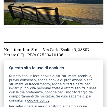
Merateonline S.r.l.
-
Via Carlo Baslini 5, 23807 -
Merate (LC)
- P.IVA 02533410136
Telefono:
039 9902881
- Whatsapp: 351 3481257 - E-
mail: redazione@leccoonline.com
Questo sito fa uso di cookies
La redazione
MerateOnline
CasateOnline
RSS
Questo sito utilizza cookie o altri strumenti tecnici e,
previo consenso, anche cookie di profilazione o altri
Made by
VIP
strumenti di tracciamento, anche di terze parti, per
inviarti pubblicità personalizzata e offrirti servizi in linea
Privacy policy
Cookie policy
con le tue preferenze, nonché per il monitoraggio dei
comportamenti dei visitatori. Se vuoi saperne di più
Rivedi le tue scelte sui cookie
consulta la
cookie policy
.
Per selezionare in modo analitico soltanto alcune