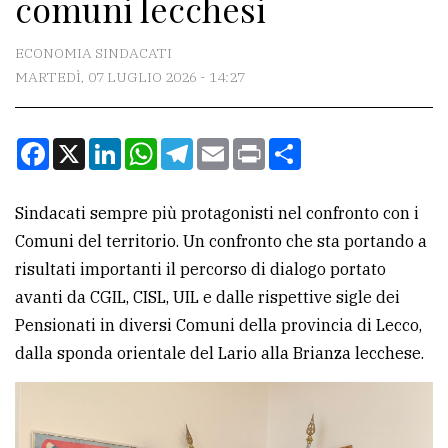
comuni lecchesi
CONTATTI
La
ECONOMIA SINDACATI
redazione
MARTEDÌ, 07 LUGLIO 2026 - 14:27
Scrivici
Facebook
X
LinkedIn
WhatsApp
Telegram
Email
Print
Condividi
Per
la
tua
Sindacati sempre più protagonisti nel confronto con i
pubblicità
Comuni del territorio. Un confronto che sta portando a
risultati importanti il percorso di dialogo portato
avanti da CGIL, CISL, UIL e dalle rispettive sigle dei
CERCA
Pensionati in diversi Comuni della provincia di Lecco,
Cerca
dalla sponda orientale del Lario alla Brianza lecchese.
per
comune
Ricerca