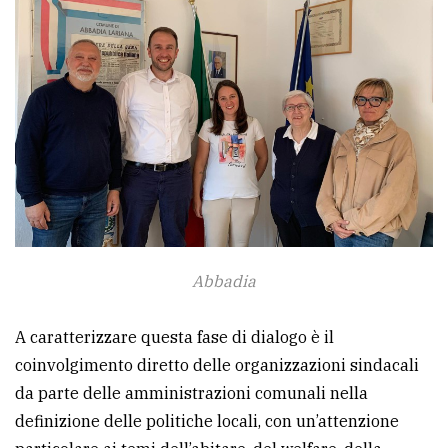
avanzata
LE
ALTRE
TESTATE
Abbadia
PRIVACY
A caratterizzare questa fase di dialogo è il
Privacy
coinvolgimento diretto delle organizzazioni sindacali
policy
da parte delle amministrazioni comunali nella
Cookie
definizione delle politiche locali, con un’attenzione
policy