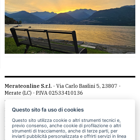
Merateonline S.r.l.
-
Via Carlo Baslini 5, 23807 -
Merate (LC)
- P.IVA 02533410136
Telefono:
039 9902881
- Whatsapp: 351 3481257 - E-
mail: redazione@leccoonline.com
Questo sito fa uso di cookies
La redazione
MerateOnline
CasateOnline
RSS
Questo sito utilizza cookie o altri strumenti tecnici e,
previo consenso, anche cookie di profilazione o altri
Made by
VIP
strumenti di tracciamento, anche di terze parti, per
inviarti pubblicità personalizzata e offrirti servizi in linea