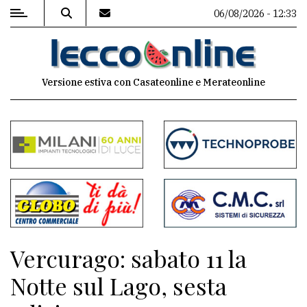
06/08/2026 - 12:33
MENU
Versione estiva con Casateonline e Merateonline
Editoriale
e
commenti
Contenuti
del
sito
Appuntamenti
Vercurago: sabato 11 la
Meteo
Notte sul Lago, sesta