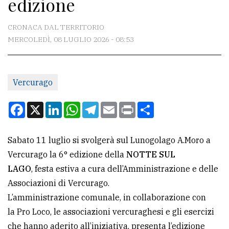
edizione
CONTATTI
La
CRONACA DAL TERRITORIO
redazione
MERCOLEDÌ, 08 LUGLIO 2026 - 08:53
Scrivici
Per
Vercurago
la
Facebook
X
LinkedIn
WhatsApp
Telegram
Email
Print
Condividi
tua
pubblicità
Sabato 11 luglio si svolgerà sul Lunogolago A.Moro a
Vercurago la 6° edizione della
NOTTE SUL
CERCA
LAGO
, festa estiva a cura dell’Amministrazione e delle
Cerca
Associazioni di Vercurago.
per
L’amministrazione comunale, in collaborazione con
comune
la Pro Loco, le associazioni vercuraghesi e gli esercizi
che hanno aderito all’iniziativa, presenta l’edizione
Ricerca