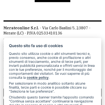
avanzata
LE
ALTRE
Merateonline S.r.l.
-
Via Carlo Baslini 5, 23807 -
TESTATE
Merate (LC)
- P.IVA 02533410136
Telefono:
039 9902881
- Whatsapp: 351 3481257 - E-
mail: redazione@leccoonline.com
Questo sito fa uso di cookies
La redazione
MerateOnline
CasateOnline
RSS
Questo sito utilizza cookie o altri strumenti tecnici e,
previo consenso, anche cookie di profilazione o altri
Made by
VIP
strumenti di tracciamento, anche di terze parti, per
inviarti pubblicità personalizzata e offrirti servizi in linea
PRIVACY
Privacy policy
Cookie policy
con le tue preferenze, nonché per il monitoraggio dei
comportamenti dei visitatori. Se vuoi saperne di più
Rivedi le tue scelte sui cookie
consulta la
cookie policy
.
Privacy
Per selezionare in modo analitico soltanto alcune
policy
finalità, terze parti e cookie è possibile cliccare su
"Seleziona le tue preferenze".
SCRIVICI
Cookie
Chiudendo questo banner tramite l'apposito comando
policy
"Continua senza accettare" continuerai la navigazione
PER LA TUA PUBBLICITÀ