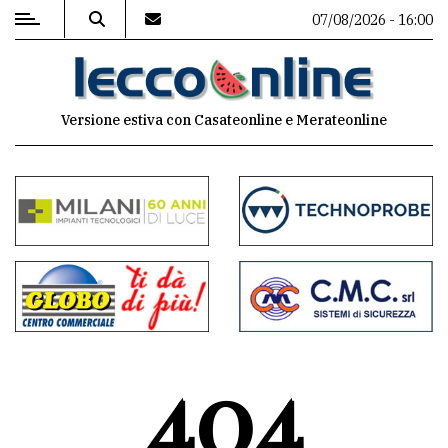
07/08/2026 - 16:00
MENU
Versione estiva con Casateonline e Merateonline
Editoriale
e
commenti
Contenuti
del
sito
Appuntamenti
404
Meteo