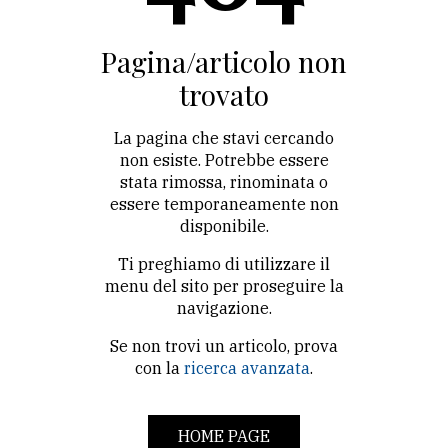
CONTATTI
La
Pagina/articolo non
redazione
trovato
Scrivici
La pagina che stavi cercando
Per
non esiste. Potrebbe essere
stata rimossa, rinominata o
la
essere temporaneamente non
tua
disponibile.
pubblicità
Ti preghiamo di utilizzare il
menu del sito per proseguire la
CERCA
navigazione.
Se non trovi un articolo, prova
Cerca
con la
ricerca avanzata
.
per
comune
HOME PAGE
Ricerca