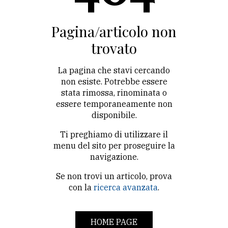
CONTATTI
La
Pagina/articolo non
redazione
trovato
Scrivici
La pagina che stavi cercando
Per
non esiste. Potrebbe essere
stata rimossa, rinominata o
la
essere temporaneamente non
tua
disponibile.
pubblicità
Ti preghiamo di utilizzare il
menu del sito per proseguire la
CERCA
navigazione.
Se non trovi un articolo, prova
Cerca
con la
ricerca avanzata
.
per
comune
HOME PAGE
Ricerca