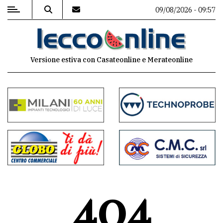
09/08/2026 - 09:57
MENU
Versione estiva con Casateonline e Merateonline
Editoriale
e
commenti
Contenuti
del
sito
Appuntamenti
404
Meteo