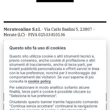
avanzata
LE
ALTRE
Merateonline S.r.l.
-
Via Carlo Baslini 5, 23807 -
TESTATE
Merate (LC)
- P.IVA 02533410136
Telefono:
039 9902881
- Whatsapp: 351 3481257 - E-
mail: redazione@leccoonline.com
Questo sito fa uso di cookies
La redazione
MerateOnline
CasateOnline
RSS
Questo sito utilizza cookie o altri strumenti tecnici e,
previo consenso, anche cookie di profilazione o altri
Made by
VIP
strumenti di tracciamento, anche di terze parti, per
inviarti pubblicità personalizzata e offrirti servizi in linea
PRIVACY
Privacy policy
Cookie policy
con le tue preferenze, nonché per il monitoraggio dei
comportamenti dei visitatori. Se vuoi saperne di più
Rivedi le tue scelte sui cookie
consulta la
cookie policy
.
Privacy
Per selezionare in modo analitico soltanto alcune
policy
finalità, terze parti e cookie è possibile cliccare su
"Seleziona le tue preferenze".
SCRIVICI
Cookie
Chiudendo questo banner tramite l'apposito comando
policy
"Continua senza accettare" continuerai la navigazione
PER LA TUA PUBBLICITÀ