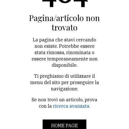
CONTATTI
La
Pagina/articolo non
redazione
trovato
Scrivici
La pagina che stavi cercando
Per
non esiste. Potrebbe essere
stata rimossa, rinominata o
la
essere temporaneamente non
tua
disponibile.
pubblicità
Ti preghiamo di utilizzare il
menu del sito per proseguire la
CERCA
navigazione.
Se non trovi un articolo, prova
Cerca
con la
ricerca avanzata
.
per
comune
HOME PAGE
Ricerca