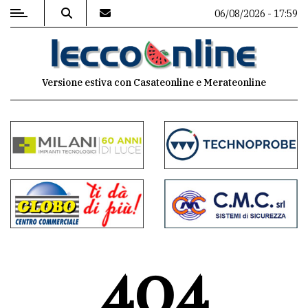
06/08/2026 - 17:59
MENU
Versione estiva con Casateonline e Merateonline
Editoriale
e
commenti
Contenuti
del
sito
Appuntamenti
404
Meteo