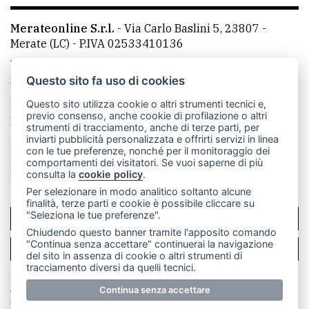
Merateonline S.r.l.
-
Via Carlo Baslini 5, 23807 -
Merate (LC)
- P.IVA 02533410136
Telefono:
039 9902881
- Whatsapp: 351 3481257 - E-
mail: redazione@leccoonline.com
Questo sito fa uso di cookies
La redazione
MerateOnline
CasateOnline
RSS
Questo sito utilizza cookie o altri strumenti tecnici e,
previo consenso, anche cookie di profilazione o altri
Made by
VIP
strumenti di tracciamento, anche di terze parti, per
inviarti pubblicità personalizzata e offrirti servizi in linea
Privacy policy
Cookie policy
con le tue preferenze, nonché per il monitoraggio dei
comportamenti dei visitatori. Se vuoi saperne di più
Rivedi le tue scelte sui cookie
consulta la
cookie policy
.
Per selezionare in modo analitico soltanto alcune
finalità, terze parti e cookie è possibile cliccare su
"Seleziona le tue preferenze".
SCRIVICI
Chiudendo questo banner tramite l'apposito comando
"Continua senza accettare" continuerai la navigazione
PER LA TUA PUBBLICITÀ
del sito in assenza di cookie o altri strumenti di
tracciamento diversi da quelli tecnici.
© Copyright Merateonline S.r.l. - Tutti i diritti riservati.
Continua senza accettare
E' proibita la riproduzione e pubblicazione anche