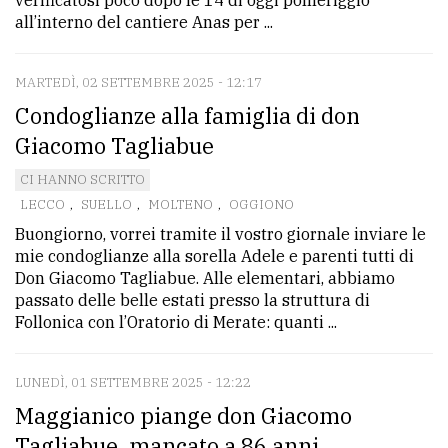
all’interno del cantiere Anas per ...
MARTEDÌ, 02 SETTEMBRE 2025 - 12:17
Condoglianze alla famiglia di don
Giacomo Tagliabue
CI HANNO SCRITTO
LECCO
,
SUELLO
,
MOLTENO
,
OGGIONO
Buongiorno, vorrei tramite il vostro giornale inviare le
mie condoglianze alla sorella Adele e parenti tutti di
Don Giacomo Tagliabue. Alle elementari, abbiamo
passato delle belle estati presso la struttura di
Follonica con l’Oratorio di Merate: quanti ...
LUNEDÌ, 01 SETTEMBRE 2025 - 12:22
Maggianico piange don Giacomo
Tagliabue, mancato a 86 anni