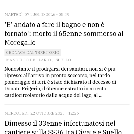
CONTATTI
La
MARTEDÌ, 07 LUGLIO 2026 - 08:39
'E' andato a fare il bagno e non è
redazione
tornato': morto il 65enne sommerso al
Scrivici
Moregallo
Per
CRONACA DAL TERRITORIO
la
MANDELLO DEL LARIO
,
SUELLO
tua
Nonostante il prodigarsi dei sanitari, non si è più
pubblicità
ripreso: all'arrivo in pronto soccorso, nel tardo
pomeriggio di ieri, è stato dichiarato il decesso di
Donato Frigerio, il 65enne estratto in arresto
CERCA
cardiocircolatorio dalle acque del lago, al ...
Cerca
per
MERCOLEDÌ, 22 OTTOBRE 2025 - 12:26
comune
Dimesso il 33enne infortunatosi nel
cantiere sulla SS36 tra Civate e Suello
Ricerca