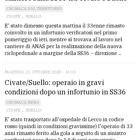
avanzata
CRONACA DAL TERRITORIO
CIVATE
,
SUELLO
E' stato dimesso questa mattina il 33enne rimasto
LE
coinvolto in un infortunio verificatosi nel primo
ALTRE
pomeriggio di ieri, mentre si trovava al lavoro nel
TESTATE
cantiere di ANAS per la realizzazione della nuova
ciclopedonale a margine della SS36 – direzione ...
MARTEDÌ, 21 OTTOBRE 2025 - 16:03
Civate/Suello: operaio in gravi
condizioni dopo un infortunio in SS36
PRIVACY
CRONACA NERA
Privacy
CIVATE
,
SUELLO
policy
E' stato trasportato all'ospedale di Lecco in codice
rosso (quindi in condizioni gravissime) l'operaio di 33
Cookie
anni rimasto ferito alla gola a seguito di un sinistro
policy
verificatosi poco dopo le 14 di oggi pomeriggio