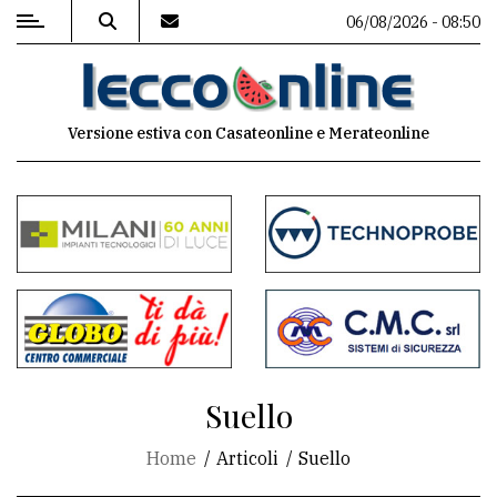
06/08/2026 - 08:50
MENU
Versione estiva con Casateonline e Merateonline
Editoriale
e
commenti
Contenuti
del
sito
Appuntamenti
Suello
Meteo
Home
Articoli
Suello