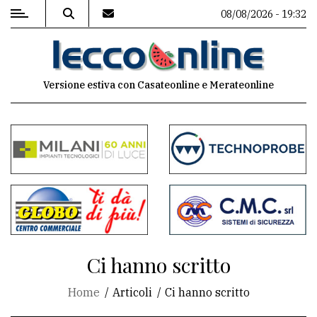
08/08/2026 - 19:32
MENU
Versione estiva con Casateonline e Merateonline
Editoriale
e
commenti
Contenuti
del
sito
Appuntamenti
Ci hanno scritto
Meteo
Home
Articoli
Ci hanno scritto