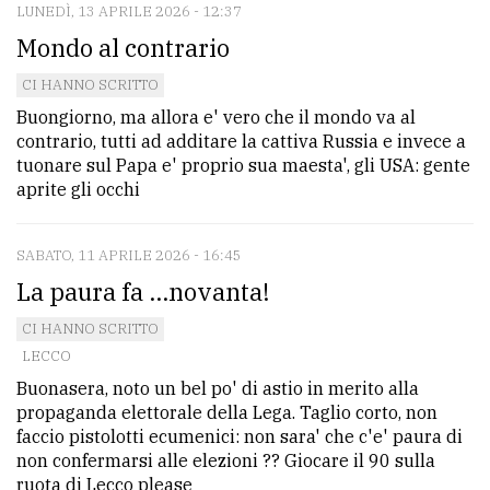
LUNEDÌ, 13 APRILE 2026 - 12:37
avanzata
Mondo al contrario
CI HANNO SCRITTO
LE
Buongiorno, ma allora e' vero che il mondo va al
ALTRE
contrario, tutti ad additare la cattiva Russia e invece a
TESTATE
tuonare sul Papa e' proprio sua maesta', gli USA: gente
aprite gli occhi
SABATO, 11 APRILE 2026 - 16:45
La paura fa ...novanta!
PRIVACY
CI HANNO SCRITTO
LECCO
Privacy
Buonasera, noto un bel po' di astio in merito alla
policy
propaganda elettorale della Lega. Taglio corto, non
faccio pistolotti ecumenici: non sara' che c'e' paura di
Cookie
non confermarsi alle elezioni ?? Giocare il 90 sulla
policy
ruota di Lecco please