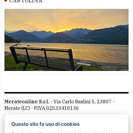
CARTOLINA
Merateonline S.r.l.
-
Via Carlo Baslini 5, 23807 -
Merate (LC)
- P.IVA 02533410136
Telefono:
039 9902881
- Whatsapp: 351 3481257 - E-
mail: redazione@leccoonline.com
Questo sito fa uso di cookies