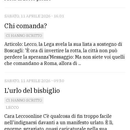
SABATO, 11 APRILE 2026 - 16:01
Chi comanda?
CI HANNO SCRITTO
Articolo: Lecco, la Lega svela la sua lista a sostegno di
Boscagli: 'È ora di invertire la rotta, la città non può
perdere la speranza'Messaggio: Ma non siete voi quelli
che comandano a Roma, allora di ...
SABATO, 11 APRILE 2026 - 09:50
L'urlo del bisbiglio
CI HANNO SCRITTO
LECCO
Cara Leccoonline C’è qualcosa di fin troppo facile
nell'indignarsi davanti a un manifesto urlato. È lì,
enorme, sgraziato, quasi caricaturale nella sua