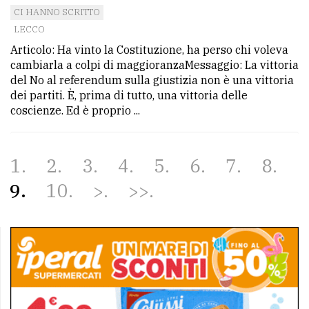
CI HANNO SCRITTO
LECCO
Articolo: Ha vinto la Costituzione, ha perso chi voleva
cambiarla a colpi di maggioranzaMessaggio: La vittoria
del No al referendum sulla giustizia non è una vittoria
dei partiti. È, prima di tutto, una vittoria delle
coscienze. Ed è proprio ...
1
2
3
4
5
6
7
8
9
10
>
>>