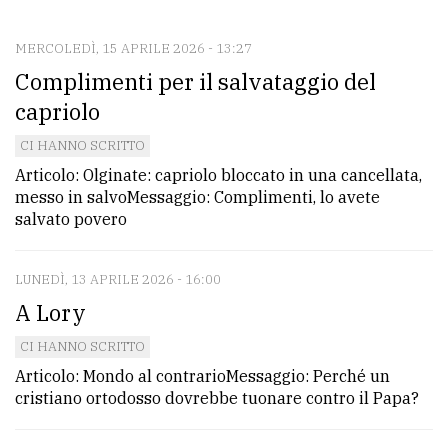
CONTATTI
La
MERCOLEDÌ, 15 APRILE 2026 - 13:27
Complimenti per il salvataggio del
redazione
capriolo
Scrivici
CI HANNO SCRITTO
Per
Articolo: Olginate: capriolo bloccato in una cancellata,
la
messo in salvoMessaggio: Complimenti, lo avete
tua
salvato povero
pubblicità
LUNEDÌ, 13 APRILE 2026 - 16:00
CERCA
A Lory
CI HANNO SCRITTO
Cerca
Articolo: Mondo al contrarioMessaggio: Perché un
per
cristiano ortodosso dovrebbe tuonare contro il Papa?
comune
Ricerca