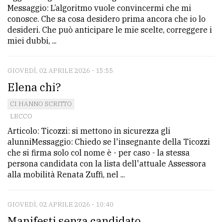
Messaggio: L’algoritmo vuole convincermi che mi
conosce. Che sa cosa desidero prima ancora che io lo
desideri. Che può anticipare le mie scelte, correggere i
miei dubbi, ...
GIOVEDÌ, 02 APRILE 2026 - 15:55
Elena chi?
CI HANNO SCRITTO
LECCO
Articolo: Ticozzi: si mettono in sicurezza gli
alunniMessaggio: Chiedo se l'insegnante della Ticozzi
che si firma solo col nome è - per caso - la stessa
persona candidata con la lista dell'attuale Assessora
alla mobilità Renata Zuffi, nel ...
GIOVEDÌ, 02 APRILE 2026 - 10:40
Manifesti senza candidato