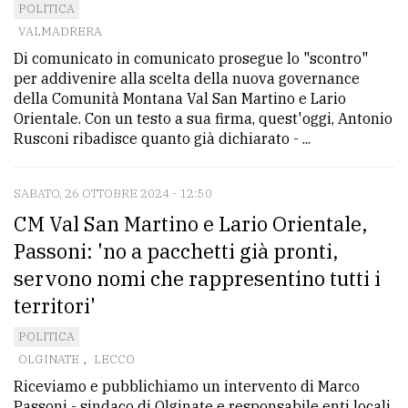
POLITICA
VALMADRERA
Di comunicato in comunicato prosegue lo "scontro"
per addivenire alla scelta della nuova governance
della Comunità Montana Val San Martino e Lario
Orientale. Con un testo a sua firma, quest'oggi, Antonio
Rusconi ribadisce quanto già dichiarato - ...
SABATO, 26 OTTOBRE 2024 - 12:50
CM Val San Martino e Lario Orientale,
Passoni: 'no a pacchetti già pronti,
servono nomi che rappresentino tutti i
territori'
POLITICA
OLGINATE
,
LECCO
Riceviamo e pubblichiamo un intervento di Marco
Passoni - sindaco di Olginate e responsabile enti locali