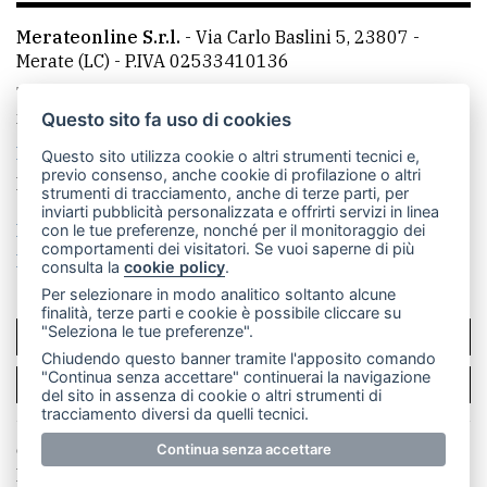
Merateonline S.r.l.
-
Via Carlo Baslini 5, 23807 -
Merate (LC)
- P.IVA 02533410136
Telefono:
039 9902881
- Whatsapp: 351 3481257 - E-
mail: redazione@leccoonline.com
Questo sito fa uso di cookies
La redazione
MerateOnline
CasateOnline
RSS
Questo sito utilizza cookie o altri strumenti tecnici e,
previo consenso, anche cookie di profilazione o altri
Made by
VIP
strumenti di tracciamento, anche di terze parti, per
inviarti pubblicità personalizzata e offrirti servizi in linea
Privacy policy
Cookie policy
con le tue preferenze, nonché per il monitoraggio dei
comportamenti dei visitatori. Se vuoi saperne di più
Rivedi le tue scelte sui cookie
consulta la
cookie policy
.
Per selezionare in modo analitico soltanto alcune
finalità, terze parti e cookie è possibile cliccare su
"Seleziona le tue preferenze".
SCRIVICI
Chiudendo questo banner tramite l'apposito comando
"Continua senza accettare" continuerai la navigazione
PER LA TUA PUBBLICITÀ
del sito in assenza di cookie o altri strumenti di
tracciamento diversi da quelli tecnici.
© Copyright Merateonline S.r.l. - Tutti i diritti riservati.
Continua senza accettare
E' proibita la riproduzione e pubblicazione anche