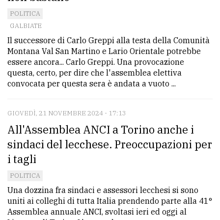
avanzata
POLITICA
GALBIATE
Il successore di Carlo Greppi alla testa della Comunità
LE
Montana Val San Martino e Lario Orientale potrebbe
ALTRE
essere ancora... Carlo Greppi. Una provocazione
TESTATE
questa, certo, per dire che l'assemblea elettiva
convocata per questa sera è andata a vuoto ...
GIOVEDÌ, 21 NOVEMBRE 2024 - 17:13
All'Assemblea ANCI a Torino anche i
sindaci del lecchese. Preoccupazioni per
PRIVACY
i tagli
Privacy
POLITICA
policy
Una dozzina fra sindaci e assessori lecchesi si sono
Cookie
uniti ai colleghi di tutta Italia prendendo parte alla 41°
Assemblea annuale ANCI, svoltasi ieri ed oggi al
policy