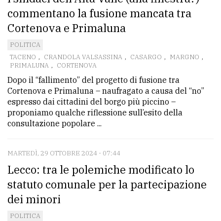
commentano la fusione mancata tra
Cortenova e Primaluna
POLITICA
TACENO
,
CRANDOLA VALSASSINA
,
CASARGO
,
MARGNO
,
PRIMALUNA
,
CORTENOVA
Dopo il “fallimento” del progetto di fusione tra
Cortenova e Primaluna – naufragato a causa del “no”
espresso dai cittadini del borgo più piccino –
proponiamo qualche riflessione sull’esito della
consultazione popolare ...
MARTEDÌ, 29 OTTOBRE 2024 - 07:44
Lecco: tra le polemiche modificato lo
statuto comunale per la partecipazione
dei minori
POLITICA