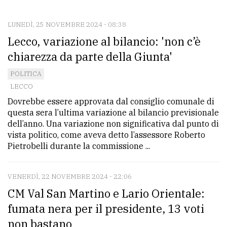
CONTATTI
La
LUNEDÌ, 25 NOVEMBRE 2024 - 08:38
Lecco, variazione al bilancio: 'non c’è
redazione
chiarezza da parte della Giunta'
Scrivici
POLITICA
Per
LECCO
la
Dovrebbe essere approvata dal consiglio comunale di
tua
questa sera l’ultima variazione al bilancio previsionale
pubblicità
dell’anno. Una variazione non significativa dal punto di
vista politico, come aveva detto l’assessore Roberto
Pietrobelli durante la commissione ...
CERCA
VENERDÌ, 22 NOVEMBRE 2024 - 22:06
Cerca
CM Val San Martino e Lario Orientale:
per
comune
fumata nera per il presidente, 13 voti
non bastano
Ricerca