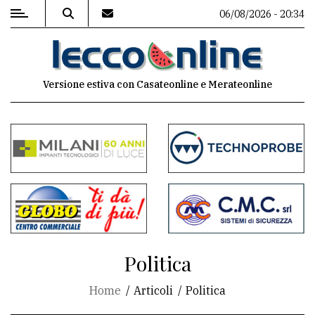
06/08/2026 - 20:34
MENU
Versione estiva con Casateonline e Merateonline
Editoriale
e
commenti
Contenuti
del
sito
Appuntamenti
Politica
Meteo
Home
Articoli
Politica