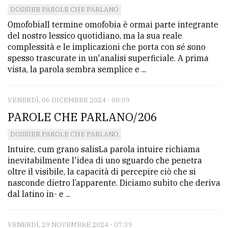
DOSSIER PAROLE CHE PARLANO
OmofobiaIl termine omofobia è ormai parte integrante
del nostro lessico quotidiano, ma la sua reale
complessità e le implicazioni che porta con sé sono
spesso trascurate in un'analisi superficiale. A prima
vista, la parola sembra semplice e ...
VENERDÌ, 06 DICEMBRE 2024 - 08:09
PAROLE CHE PARLANO/206
DOSSIER PAROLE CHE PARLANO
Intuire, cum grano salisLa parola intuire richiama
inevitabilmente l'idea di uno sguardo che penetra
oltre il visibile, la capacità di percepire ciò che si
nasconde dietro l’apparente. Diciamo subito che deriva
dal latino in- e ...
VENERDÌ, 29 NOVEMBRE 2024 - 07:39