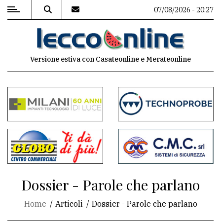
07/08/2026 - 20:27
MENU
Versione estiva con Casateonline e Merateonline
Editoriale
e
commenti
Contenuti
del
sito
Appuntamenti
Dossier - Parole che parlano
Meteo
Home
Articoli
Dossier - Parole che parlano