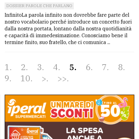
DOSSIER PAROLE CHE PARLANO
InfinitoLa parola infinito non dovrebbe fare parte del
nostro vocabolario perché introduce un concetto fuori
dalla nostra portata, lontano dalla nostra quotidianità
e capacità di immedesimazione. Conosciamo bene il
termine finito, suo fratello, che ci comunica ...
1
2
3
4
5
6
7
8
9
10
>
>>