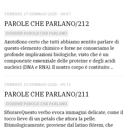
CONTATTI
La
VENERDÌ, 17 GENNAIO 2025 - 08:57
PAROLE CHE PARLANO/212
redazione
Scrivici
DOSSIER PAROLE CHE PARLANO
AzotoSono certo che tutti abbiamo sentito parlare di
Per
questo elemento chimico e forse ne conosciamo le
la
profonde implicazioni biologiche, visto che è un
componente essenziale delle proteine e degli acidi
tua
nucleici (DNA e RNA). Il nostro corpo è costituito ...
pubblicità
VENERDÌ, 10 GENNAIO 2025 - 09:11
CERCA
PAROLE CHE PARLANO/211
Cerca
DOSSIER PAROLE CHE PARLANO
per
SfiorareQuesto verbo evoca immagini delicate, come il
comune
tocco lieve di un petalo che sfiora la pelle.
Etimologicamente, proviene dal latino flōrem, che
Ricerca