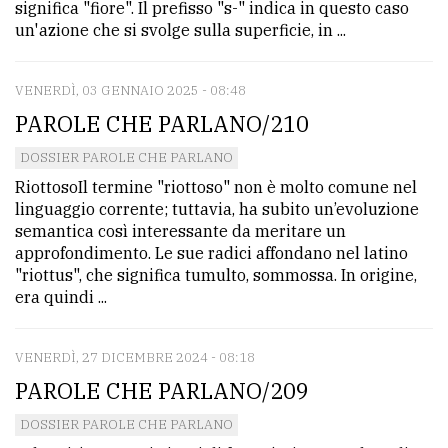
significa "fiore". Il prefisso "s-" indica in questo caso
avanzata
un'azione che si svolge sulla superficie, in ...
VENERDÌ, 03 GENNAIO 2025 - 08:48
LE
ALTRE
PAROLE CHE PARLANO/210
TESTATE
DOSSIER PAROLE CHE PARLANO
RiottosoIl termine "riottoso" non è molto comune nel
linguaggio corrente; tuttavia, ha subito un’evoluzione
semantica così interessante da meritare un
approfondimento. Le sue radici affondano nel latino
"riottus", che significa tumulto, sommossa. In origine,
PRIVACY
era quindi ...
Privacy
VENERDÌ, 27 DICEMBRE 2024 - 08:18
policy
PAROLE CHE PARLANO/209
Cookie
DOSSIER PAROLE CHE PARLANO
policy