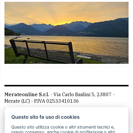
Merateonline S.r.l.
-
Via Carlo Baslini 5, 23807 -
Merate (LC)
- P.IVA 02533410136
Telefono:
039 9902881
- Whatsapp: 351 3481257 - E-
mail: redazione@leccoonline.com
Questo sito fa uso di cookies
La redazione
MerateOnline
CasateOnline
RSS
Questo sito utilizza cookie o altri strumenti tecnici e,
previo consenso, anche cookie di profilazione o altri