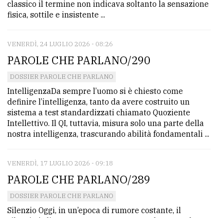
classico il termine non indicava soltanto la sensazione
avanzata
fisica, sottile e insistente ...
VENERDÌ, 24 LUGLIO 2026 - 08:26
LE
ALTRE
PAROLE CHE PARLANO/290
TESTATE
DOSSIER PAROLE CHE PARLANO
IntelligenzaDa sempre l’uomo si è chiesto come
definire l’intelligenza, tanto da avere costruito un
sistema a test standardizzati chiamato Quoziente
Intellettivo. Il QI, tuttavia, misura solo una parte della
nostra intelligenza, trascurando abilità fondamentali ...
PRIVACY
VENERDÌ, 17 LUGLIO 2026 - 09:18
Privacy
PAROLE CHE PARLANO/289
policy
DOSSIER PAROLE CHE PARLANO
Cookie
Silenzio Oggi, in un’epoca di rumore costante, il
policy