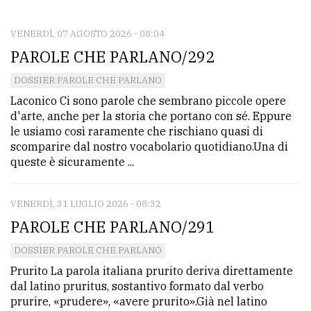
CONTATTI
La
VENERDÌ, 07 AGOSTO 2026 - 08:04
PAROLE CHE PARLANO/292
redazione
Scrivici
DOSSIER PAROLE CHE PARLANO
Laconico Ci sono parole che sembrano piccole opere
Per
d'arte, anche per la storia che portano con sé. Eppure
la
le usiamo così raramente che rischiano quasi di
scomparire dal nostro vocabolario quotidiano.Una di
tua
queste è sicuramente ...
pubblicità
VENERDÌ, 31 LUGLIO 2026 - 08:32
CERCA
PAROLE CHE PARLANO/291
Cerca
DOSSIER PAROLE CHE PARLANO
per
Prurito La parola italiana prurito deriva direttamente
comune
dal latino pruritus, sostantivo formato dal verbo
prurire, «prudere», «avere prurito».Già nel latino
Ricerca