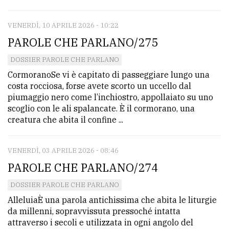
VENERDÌ, 10 APRILE 2026 - 10:22
PAROLE CHE PARLANO/275
DOSSIER PAROLE CHE PARLANO
CormoranoSe vi è capitato di passeggiare lungo una
costa rocciosa, forse avete scorto un uccello dal
piumaggio nero come l’inchiostro, appollaiato su uno
scoglio con le ali spalancate. È il cormorano, una
creatura che abita il confine ...
VENERDÌ, 03 APRILE 2026 - 08:46
PAROLE CHE PARLANO/274
DOSSIER PAROLE CHE PARLANO
AlleluiaÈ una parola antichissima che abita le liturgie
da millenni, sopravvissuta pressoché intatta
attraverso i secoli e utilizzata in ogni angolo del