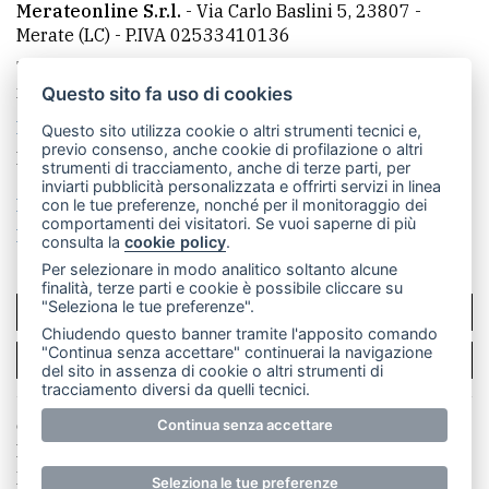
Merateonline S.r.l.
-
Via Carlo Baslini 5, 23807 -
Merate (LC)
- P.IVA 02533410136
Telefono:
039 9902881
- Whatsapp: 351 3481257 - E-
mail: redazione@leccoonline.com
Questo sito fa uso di cookies
La redazione
MerateOnline
CasateOnline
RSS
Questo sito utilizza cookie o altri strumenti tecnici e,
previo consenso, anche cookie di profilazione o altri
Made by
VIP
strumenti di tracciamento, anche di terze parti, per
inviarti pubblicità personalizzata e offrirti servizi in linea
Privacy policy
Cookie policy
con le tue preferenze, nonché per il monitoraggio dei
comportamenti dei visitatori. Se vuoi saperne di più
Rivedi le tue scelte sui cookie
consulta la
cookie policy
.
Per selezionare in modo analitico soltanto alcune
finalità, terze parti e cookie è possibile cliccare su
"Seleziona le tue preferenze".
SCRIVICI
Chiudendo questo banner tramite l'apposito comando
"Continua senza accettare" continuerai la navigazione
PER LA TUA PUBBLICITÀ
del sito in assenza di cookie o altri strumenti di
tracciamento diversi da quelli tecnici.
© Copyright Merateonline S.r.l. - Tutti i diritti riservati.
Continua senza accettare
E' proibita la riproduzione e pubblicazione anche
parziale di testi, articoli e immagini senza la
Seleziona le tue preferenze