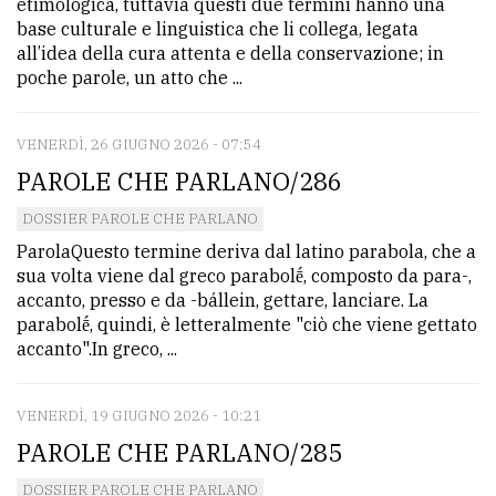
etimologica, tuttavia questi due termini hanno una
base culturale e linguistica che li collega, legata
all’idea della cura attenta e della conservazione; in
poche parole, un atto che ...
VENERDÌ, 26 GIUGNO 2026 - 07:54
PAROLE CHE PARLANO/286
DOSSIER PAROLE CHE PARLANO
ParolaQuesto termine deriva dal latino parabola, che a
sua volta viene dal greco parabolḗ, composto da para-,
accanto, presso e da -bállein, gettare, lanciare. La
parabolḗ, quindi, è letteralmente "ciò che viene gettato
accanto".In greco, ...
VENERDÌ, 19 GIUGNO 2026 - 10:21
PAROLE CHE PARLANO/285
DOSSIER PAROLE CHE PARLANO