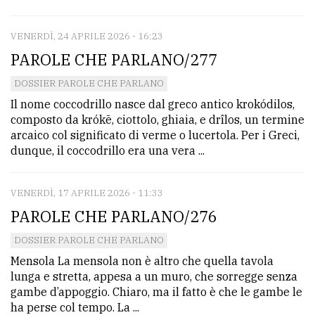
VENERDÌ, 24 APRILE 2026 - 16:23
PAROLE CHE PARLANO/277
DOSSIER PAROLE CHE PARLANO
Il nome coccodrillo nasce dal greco antico krokódilos,
composto da krókē, ciottolo, ghiaia, e drîlos, un termine
arcaico col significato di verme o lucertola. Per i Greci,
dunque, il coccodrillo era una vera ...
VENERDÌ, 17 APRILE 2026 - 11:33
PAROLE CHE PARLANO/276
DOSSIER PAROLE CHE PARLANO
Mensola La mensola non è altro che quella tavola
lunga e stretta, appesa a un muro, che sorregge senza
gambe d’appoggio. Chiaro, ma il fatto è che le gambe le
ha perse col tempo. La ...