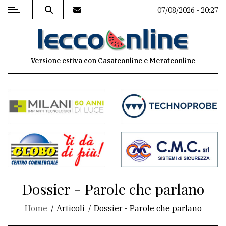
07/08/2026 - 20:27
MENU
Versione estiva con Casateonline e Merateonline
Editoriale
e
commenti
Contenuti
del
sito
Appuntamenti
Dossier - Parole che parlano
Meteo
Home
Articoli
Dossier - Parole che parlano