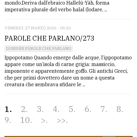
mondo.Deriva dall’ebraico Hallelū-Yāh, forma
imperativa plurale del verbo halal (lodare, ...
VENERDÌ, 27 MARZO 2026 - 08:20
PAROLE CHE PARLANO/273
DOSSIER PAROLE CHE PARLANO
Ippopotamo Quando emerge dalle acque, l’ippopotamo
appare come un’isola di carne grigia: massiccio,
imponente e apparentemente goffo. Gli antichi Greci,
che per primi dovettero dare un nome a questa
creatura che sembrava sfidare le ...
1
2
3
4
5
6
7
8
9
10
>
>>