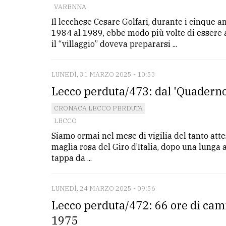
VARENNA
Il lecchese Cesare Golfari, durante i cinque 
LE
ALTRE
1984 al 1989, ebbe modo più volte di essere 
TESTATE
il “villaggio” doveva prepararsi ...
LUNEDÌ, 31 MARZO 2025 - 10:53
Lecco perduta/473: dal 'Quaderno 
CRONACA LECCO PERDUTA
LECCO
PRIVACY
Siamo ormai nel mese di vigilia del tanto atte
Privacy
maglia rosa del Giro d’Italia, dopo una lunga
tappa da ...
policy
Cookie
LUNEDÌ, 24 MARZO 2025 - 09:56
policy
Lecco perduta/472: 66 ore di ca
1975