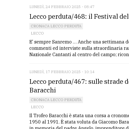
LUNEDÌ, 24 FEBBRAIO 2025 - 08:47
Lecco perduta/468: il Festival de
CRONACA LECCO PERDUTA
LECCO
E’ sempre Sanremo … Anche una settimana do
commenti ed interviste sulla straordinaria ra
Nazionale Cantanti al centro del campo; riconos
LUNEDÌ, 17 FEBBRAIO 2025 - 10:14
Lecco perduta/467: sulle strade d
Baracchi
CRONACA LECCO PERDUTA
LECCO
Il Trofeo Baracchi è stata una corsa a cronom
1950 al 1991. È stata voluta da Giacomo Barac
in memoria del padre Angelo, imprenditore de