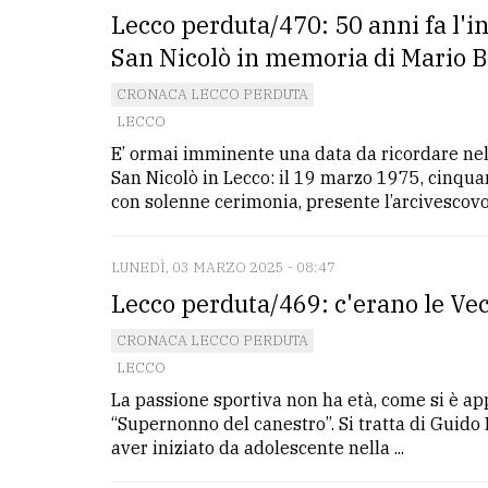
Lecco perduta/470: 50 anni fa l'in
San Nicolò in memoria di Mario 
CRONACA LECCO PERDUTA
LECCO
E’ ormai imminente una data da ricordare nell
San Nicolò in Lecco: il 19 marzo 1975, cinqu
con solenne cerimonia, presente l’arcivescovo d
LUNEDÌ, 03 MARZO 2025 - 08:47
Lecco perduta/469: c'erano le Vec
CRONACA LECCO PERDUTA
LECCO
La passione sportiva non ha età, come si è a
“Supernonno del canestro”. Si tratta di Guido 
aver iniziato da adolescente nella ...