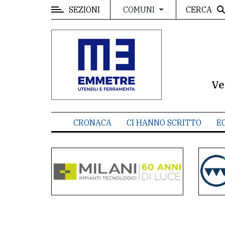
SEZIONI
CERCA
COMUNI
MENU
Editoriale
e
commenti
Ve
Contenuti
del
CRONACA
CI HANNO SCRITTO
E
sito
Appuntamenti
Meteo
CONTATTI
La