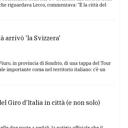
a che riguardava Lecco, commentava: “È la città del
 arrivò 'la Svizzera'
Piuro, in provincia di Sondrio, di una tappa del Tour
le importante corsa nel territorio italiano: c’è un
l Giro d'Italia in città (e non solo)
lle due ruote a pedali, la notizia ufficiale che il