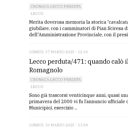
CRONACA LECCO PERDUTA
LECCO
Merita doverosa memoria la storica “cavalcat
giubilare, con i camminatori di Pian Sciresa d
dell'Amministrazione Provinciale, con il presi
LUNEDÌ, 17 MARZO 2025 - 12:36
Lecco perduta/471: quando calò il
Romagnolo
CRONACA LECCO PERDUTA
LECCO
Sono già trascorsi venticinque anni, quasi un
primavera del 2000 vi fu l’annuncio ufficiale de
Municipio), esercizio ...
LUNEDÌ, 10 MARZO 2025 - 11:58