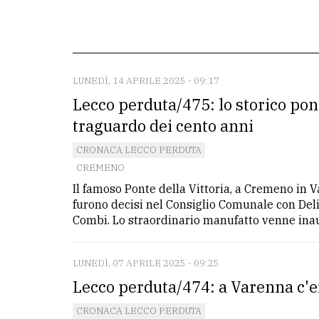
redazione
Scrivici
Per
LUNEDÌ, 14 APRILE 2025 - 09:17
la
Lecco perduta/475: lo storico ponte
tua
traguardo dei cento anni
pubblicità
CRONACA LECCO PERDUTA
CREMENO
CERCA
Il famoso Ponte della Vittoria, a Cremeno in Va
furono decisi nel Consiglio Comunale con Deli
Cerca
Combi. Lo straordinario manufatto venne inaug
per
comune
LUNEDÌ, 07 APRILE 2025 - 09:25
Ricerca
Lecco perduta/474: a Varenna c'er
avanzata
CRONACA LECCO PERDUTA