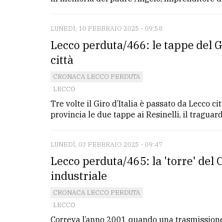
LUNEDÌ, 10 FEBBRAIO 2025 - 09:58
Lecco perduta/466: le tappe del Gi
città
CRONACA LECCO PERDUTA
LECCO
Tre volte il Giro d’Italia è passato da Lecco ci
provincia le due tappe ai Resinelli, il traguardo
LUNEDÌ, 03 FEBBRAIO 2025 - 09:47
Lecco perduta/465: la 'torre' del 
industriale
CRONACA LECCO PERDUTA
LECCO
Correva l’anno 2001 quando una trasmissione 