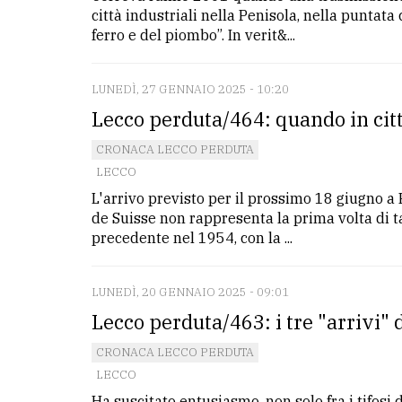
città industriali nella Penisola, nella puntat
ferro e del piombo”. In verit&...
LUNEDÌ, 27 GENNAIO 2025 - 10:20
Lecco perduta/464: quando in città
CRONACA LECCO PERDUTA
LECCO
L'arrivo previsto per il prossimo 18 giugno a 
de Suisse non rappresenta la prima volta di ta
precedente nel 1954, con la ...
LUNEDÌ, 20 GENNAIO 2025 - 09:01
Lecco perduta/463: i tre "arrivi" de
CRONACA LECCO PERDUTA
LECCO
Ha suscitato entusiasmo, non solo fra i tifosi de