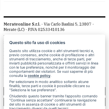
Merateonline S.r.l.
-
Via Carlo Baslini 5, 23807 -
Merate (LC)
- P.IVA 02533410136
Telefono:
039 9902881
- Whatsapp: 351 3481257 - E-
mail: redazione@leccoonline.com
Questo sito fa uso di cookies
La redazione
MerateOnline
CasateOnline
RSS
Questo sito utilizza cookie o altri strumenti tecnici e,
previo consenso, anche cookie di profilazione o altri
Made by
VIP
strumenti di tracciamento, anche di terze parti, per
inviarti pubblicità personalizzata e offrirti servizi in linea
Privacy policy
Cookie policy
con le tue preferenze, nonché per il monitoraggio dei
comportamenti dei visitatori. Se vuoi saperne di più
Rivedi le tue scelte sui cookie
consulta la
cookie policy
.
Per selezionare in modo analitico soltanto alcune
finalità, terze parti e cookie è possibile cliccare su
"Seleziona le tue preferenze".
SCRIVICI
Chiudendo questo banner tramite l'apposito comando
"Continua senza accettare" continuerai la navigazione
PER LA TUA PUBBLICITÀ
del sito in assenza di cookie o altri strumenti di
tracciamento diversi da quelli tecnici.