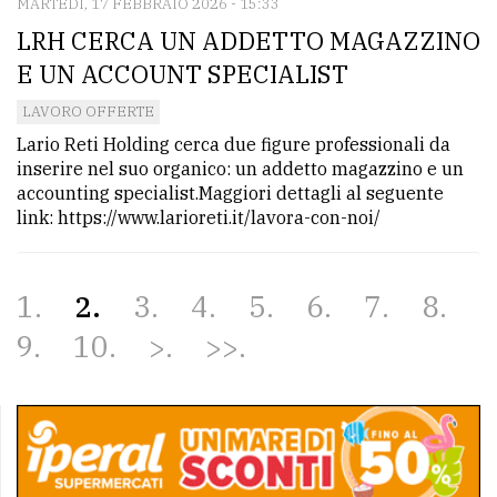
MARTEDÌ, 17 FEBBRAIO 2026 - 15:33
LRH CERCA UN ADDETTO MAGAZZINO
E UN ACCOUNT SPECIALIST
LAVORO OFFERTE
Lario Reti Holding cerca due figure professionali da
inserire nel suo organico: un addetto magazzino e un
accounting specialist.Maggiori dettagli al seguente
link: https://www.larioreti.it/lavora-con-noi/
1
2
3
4
5
6
7
8
9
10
>
>>