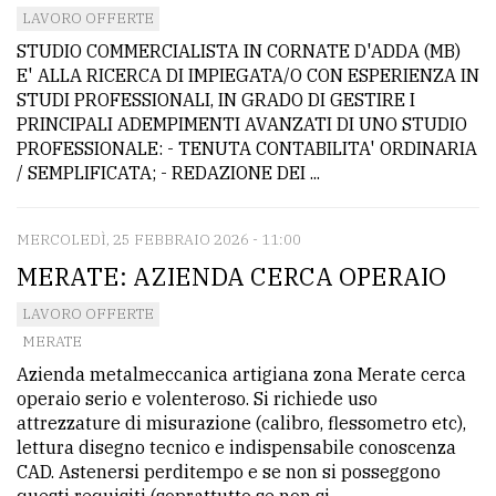
LAVORO OFFERTE
STUDIO COMMERCIALISTA IN CORNATE D'ADDA (MB)
E' ALLA RICERCA DI IMPIEGATA/O CON ESPERIENZA IN
STUDI PROFESSIONALI, IN GRADO DI GESTIRE I
PRINCIPALI ADEMPIMENTI AVANZATI DI UNO STUDIO
PROFESSIONALE: - TENUTA CONTABILITA' ORDINARIA
/ SEMPLIFICATA; - REDAZIONE DEI ...
MERCOLEDÌ, 25 FEBBRAIO 2026 - 11:00
MERATE: AZIENDA CERCA OPERAIO
LAVORO OFFERTE
MERATE
Azienda metalmeccanica artigiana zona Merate cerca
operaio serio e volenteroso. Si richiede uso
attrezzature di misurazione (calibro, flessometro etc),
lettura disegno tecnico e indispensabile conoscenza
CAD. Astenersi perditempo e se non si posseggono
questi requisiti (soprattutto se non si ...