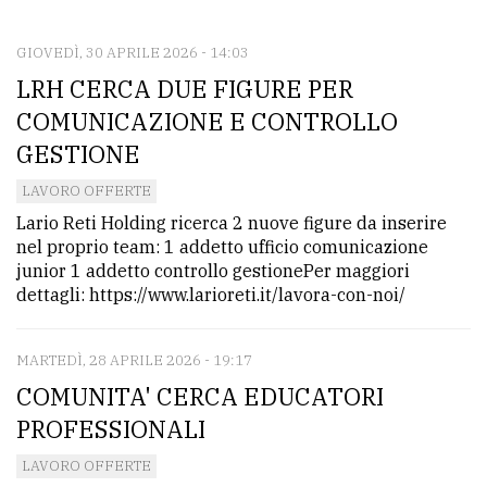
CONTATTI
La
GIOVEDÌ, 30 APRILE 2026 - 14:03
LRH CERCA DUE FIGURE PER
redazione
COMUNICAZIONE E CONTROLLO
Scrivici
GESTIONE
Per
LAVORO OFFERTE
la
Lario Reti Holding ricerca 2 nuove figure da inserire
tua
nel proprio team: 1 addetto ufficio comunicazione
pubblicità
junior 1 addetto controllo gestionePer maggiori
dettagli: https://www.larioreti.it/lavora-con-noi/
CERCA
MARTEDÌ, 28 APRILE 2026 - 19:17
Cerca
COMUNITA' CERCA EDUCATORI
per
PROFESSIONALI
comune
LAVORO OFFERTE
Ricerca