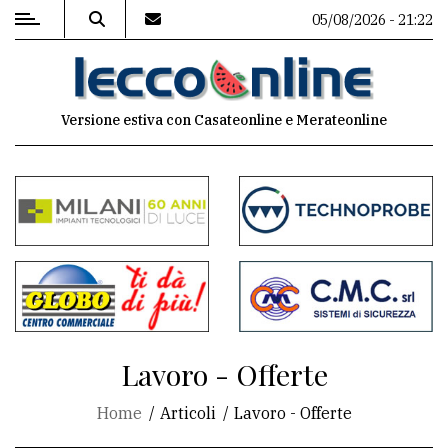
05/08/2026 - 21:22
MENU
Versione estiva con Casateonline e Merateonline
Editoriale
e
commenti
Contenuti
del
sito
Appuntamenti
Lavoro - Offerte
Meteo
Home
Articoli
Lavoro - Offerte