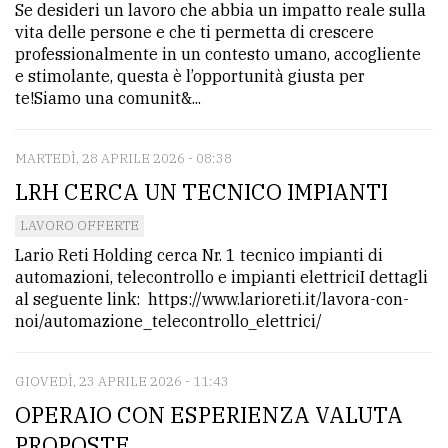
Se desideri un lavoro che abbia un impatto reale sulla
avanzata
vita delle persone e che ti permetta di crescere
professionalmente in un contesto umano, accogliente
e stimolante, questa è l’opportunità giusta per
LE
te!Siamo una comunit&...
ALTRE
TESTATE
MARTEDÌ, 28 APRILE 2026 - 08:38
LRH CERCA UN TECNICO IMPIANTI
LAVORO OFFERTE
Lario Reti Holding cerca Nr. 1 tecnico impianti di
automazioni, telecontrollo e impianti elettriciI dettagli
PRIVACY
al seguente link: https://www.larioreti.it/lavora-con-
noi/automazione_telecontrollo_elettrici/
Privacy
policy
GIOVEDÌ, 23 APRILE 2026 - 11:43
Cookie
OPERAIO CON ESPERIENZA VALUTA
policy
PROPOSTE