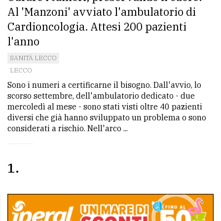
Al 'Manzoni' avviato l'ambulatorio di
avanzata
Cardioncologia. Attesi 200 pazienti
l'anno
LE
ALTRE
SANITÀ LECCO
TESTATE
LECCO
Sono i numeri a certificarne il bisogno. Dall'avvio, lo
scorso settembre, dell'ambulatorio dedicato - due
mercoledì al mese - sono stati visti oltre 40 pazienti
diversi che già hanno sviluppato un problema o sono
considerati a rischio. Nell'arco ...
PRIVACY
1
Privacy
policy
Cookie
policy