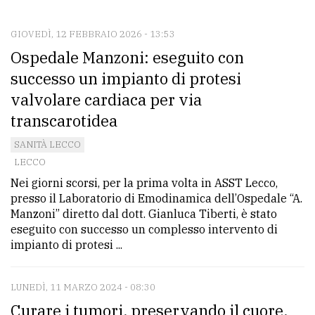
CONTATTI
La
GIOVEDÌ, 12 FEBBRAIO 2026 - 13:53
Ospedale Manzoni: eseguito con
redazione
successo un impianto di protesi
Scrivici
valvolare cardiaca per via
Per
transcarotidea
la
SANITÀ LECCO
tua
LECCO
pubblicità
Nei giorni scorsi, per la prima volta in ASST Lecco,
presso il Laboratorio di Emodinamica dell’Ospedale “A.
Manzoni” diretto dal dott. Gianluca Tiberti, è stato
CERCA
eseguito con successo un complesso intervento di
impianto di protesi ...
Cerca
per
comune
LUNEDÌ, 11 MARZO 2024 - 08:30
Curare i tumori, preservando il cuore.
Ricerca