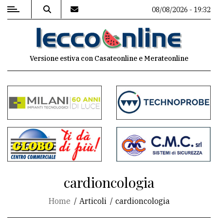
08/08/2026 - 19:32
MENU
Versione estiva con Casateonline e Merateonline
Editoriale
e
commenti
Contenuti
del
sito
Appuntamenti
cardioncologia
Meteo
Home
Articoli
cardioncologia