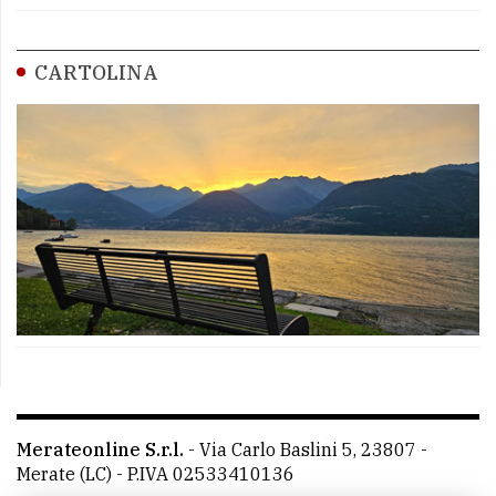
CARTOLINA
Merateonline S.r.l.
-
Via Carlo Baslini 5, 23807 -
Merate (LC)
- P.IVA 02533410136