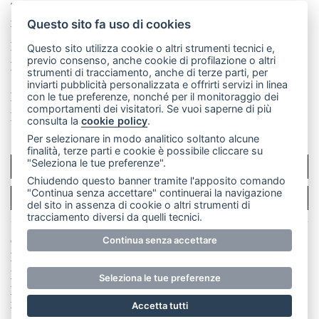
Telefono:
039 9902881
- Whatsapp: 351 3481257 - E-
mail: redazione@leccoonline.com
Questo sito fa uso di cookies
La redazione
MerateOnline
CasateOnline
RSS
Questo sito utilizza cookie o altri strumenti tecnici e,
previo consenso, anche cookie di profilazione o altri
Made by
VIP
strumenti di tracciamento, anche di terze parti, per
inviarti pubblicità personalizzata e offrirti servizi in linea
Privacy policy
Cookie policy
con le tue preferenze, nonché per il monitoraggio dei
comportamenti dei visitatori. Se vuoi saperne di più
Rivedi le tue scelte sui cookie
consulta la
cookie policy
.
Per selezionare in modo analitico soltanto alcune
finalità, terze parti e cookie è possibile cliccare su
"Seleziona le tue preferenze".
SCRIVICI
Chiudendo questo banner tramite l'apposito comando
"Continua senza accettare" continuerai la navigazione
PER LA TUA PUBBLICITÀ
del sito in assenza di cookie o altri strumenti di
tracciamento diversi da quelli tecnici.
© Copyright Merateonline S.r.l. - Tutti i diritti riservati.
Continua senza accettare
E' proibita la riproduzione e pubblicazione anche
parziale di testi, articoli e immagini senza la
Seleziona le tue preferenze
preventiva autorizzazione scritta dell'editore. RI Lecco
numero Rea LC 291.277 - Capitale sociale 10.329,14 €
Accetta tutti