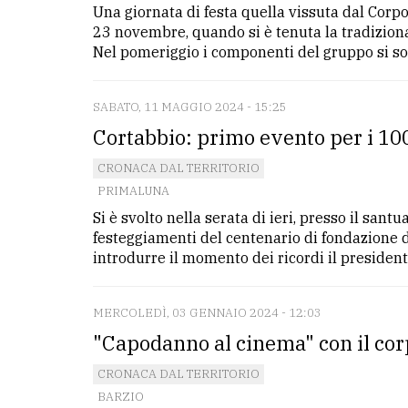
Una giornata di festa quella vissuta dal Corp
23 novembre, quando si è tenuta la tradiziona
LE
Nel pomeriggio i componenti del gruppo si sono
ALTRE
TESTATE
SABATO, 11 MAGGIO 2024 - 15:25
Cortabbio: primo evento per i 10
CRONACA DAL TERRITORIO
PRIMALUNA
Si è svolto nella serata di ieri, presso il san
PRIVACY
festeggiamenti del centenario di fondazione d
introdurre il momento dei ricordi il presidente
Privacy
policy
MERCOLEDÌ, 03 GENNAIO 2024 - 12:03
Cookie
"Capodanno al cinema" con il cor
policy
CRONACA DAL TERRITORIO
BARZIO