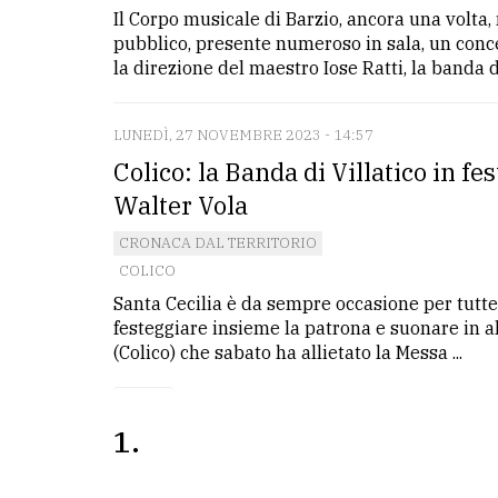
Il Corpo musicale di Barzio, ancora una volta,
pubblico, presente numeroso in sala, un conc
la direzione del maestro Iose Ratti, la banda di 
LUNEDÌ, 27 NOVEMBRE 2023 - 14:57
Colico: la Banda di Villatico in fe
Walter Vola
CRONACA DAL TERRITORIO
COLICO
Santa Cecilia è da sempre occasione per tutte 
festeggiare insieme la patrona e suonare in al
(Colico) che sabato ha allietato la Messa ...
1