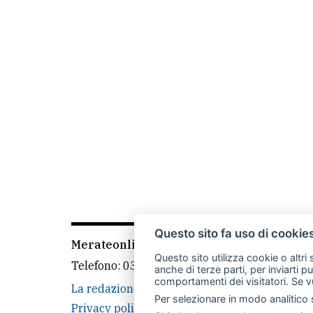
Questo sito fa uso di cookie
Merateonline S.r.l.
-
Via Carlo Baslini 5, 238
Questo sito utilizza cookie o altri
Telefono:
039 9902881
- Whatsapp: 351 3481
anche di terze parti, per inviarti p
comportamenti dei visitatori. Se v
La redazione
MerateOnline
CasateOnline
Per selezionare in modo analitico s
Privacy policy
Cookie policy
Rivedi le tue