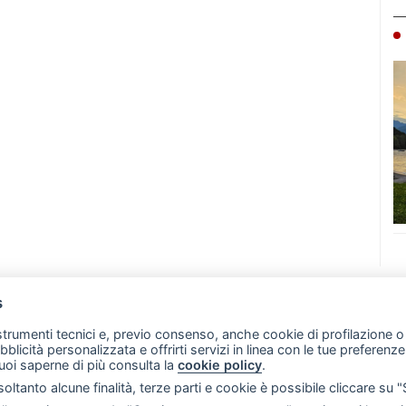
s
07 - Merate (LC)
- P.IVA 02533410136
 strumenti tecnici e, previo consenso, anche cookie di profilazione o 
257 - E-mail: redazione@leccoonline.com
ubblicità personalizzata e offrirti servizi in linea con le tue preferen
uoi saperne di più consulta la
cookie policy
.
RSS
Made by
VIP
oltanto alcune finalità, terze parti e cookie è possibile cliccare su 
 scelte sui cookie