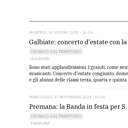
redazione
Scrivici
Per
MARTEDÌ, 10 GIUGNO 2025 - 16:24
la
Galbiate: concerto d'estate con la
tua
CRONACA DAL TERRITORIO
pubblicità
GALBIATE
Sono stati applauditissimi. I grandi, come sem
CERCA
musicanti. Concerto d'estate congiunto, domen
e gli alunni delle classi terza, quarta e quinta d
Cerca
per
MERCOLEDÌ, 27 NOVEMBRE 2024 - 16:04
comune
Premana: la Banda in festa per S. C
Ricerca
CRONACA DAL TERRITORIO
avanzata
PREMANA