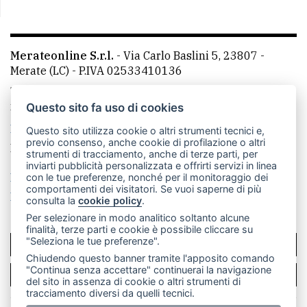
Merateonline S.r.l.
-
Via Carlo Baslini 5, 23807 -
Merate (LC)
- P.IVA 02533410136
Telefono:
039 9902881
- Whatsapp: 351 3481257 - E-
mail: redazione@leccoonline.com
Questo sito fa uso di cookies
La redazione
MerateOnline
CasateOnline
RSS
Questo sito utilizza cookie o altri strumenti tecnici e,
previo consenso, anche cookie di profilazione o altri
Made by
VIP
strumenti di tracciamento, anche di terze parti, per
inviarti pubblicità personalizzata e offrirti servizi in linea
Privacy policy
Cookie policy
con le tue preferenze, nonché per il monitoraggio dei
comportamenti dei visitatori. Se vuoi saperne di più
Rivedi le tue scelte sui cookie
consulta la
cookie policy
.
Per selezionare in modo analitico soltanto alcune
finalità, terze parti e cookie è possibile cliccare su
"Seleziona le tue preferenze".
SCRIVICI
Chiudendo questo banner tramite l'apposito comando
"Continua senza accettare" continuerai la navigazione
PER LA TUA PUBBLICITÀ
del sito in assenza di cookie o altri strumenti di
tracciamento diversi da quelli tecnici.