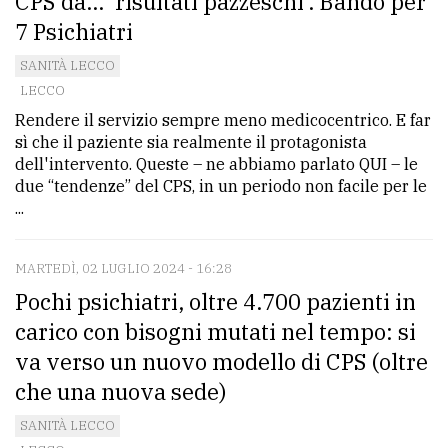
CPS dà... 'risultati pazzeschi'. Bando per
avanzata
7 Psichiatri
SANITÀ LECCO
LECCO
LE
ALTRE
Rendere il servizio sempre meno medicocentrico. E far
TESTATE
sì che il paziente sia realmente il protagonista
dell'intervento. Queste – ne abbiamo parlato QUI – le
due “tendenze” del CPS, in un periodo non facile per le
...
MARTEDÌ, 02 LUGLIO 2024 - 16:28
PRIVACY
Pochi psichiatri, oltre 4.700 pazienti in
carico con bisogni mutati nel tempo: si
Privacy
va verso un nuovo modello di CPS (oltre
policy
che una nuova sede)
Cookie
SANITÀ LECCO
policy