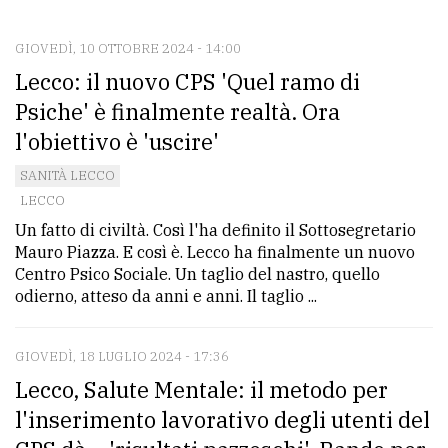
CONTATTI
La
GIOVEDÌ, 10 OTTOBRE 2024 - 14:00
Lecco: il nuovo CPS 'Quel ramo di
redazione
Psiche' è finalmente realtà. Ora
Scrivici
l'obiettivo è 'uscire'
Per
SANITÀ LECCO
la
LECCO
tua
Un fatto di civiltà. Così l'ha definito il Sottosegretario
pubblicità
Mauro Piazza. E così è. Lecco ha finalmente un nuovo
Centro Psico Sociale. Un taglio del nastro, quello
odierno, atteso da anni e anni. Il taglio ...
CERCA
Cerca
GIOVEDÌ, 18 LUGLIO 2024 - 17:36
per
Lecco, Salute Mentale: il metodo per
comune
l'inserimento lavorativo degli utenti del
Ricerca