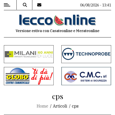
06/08/2026 - 13:41
MENU
Versione estiva con Casateonline e Merateonline
Editoriale
e
commenti
Contenuti
del
sito
Appuntamenti
cps
Meteo
Home
Articoli
cps